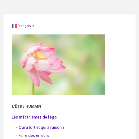
reconnexion
à
Français
▼
ses
énergies
personnelles"
L’ÊTRE HUMAIN
Les mécanismes de l’égo
– Qui a tort et qui a raison ?
– Faire des erreurs