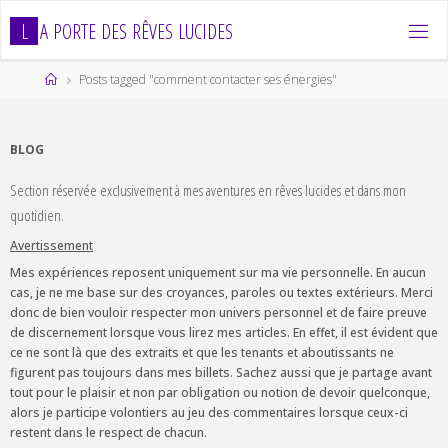
Skip
L
A
P
O
R
T
E
D
E
S
R
Ê
V
E
S
L
U
C
I
D
E
S
to
content
Home
Posts tagged "comment contacter ses énergies"
BLOG
Section réservée exclusivement à mes aventures en rêves lucides et dans mon
quotidien.
Avertissement
Mes expériences reposent uniquement sur ma vie personnelle. En aucun
cas, je ne me base sur des croyances, paroles ou textes extérieurs. Merci
donc de bien vouloir respecter mon univers personnel et de faire preuve
de discernement lorsque vous lirez mes articles. En effet, il est évident que
ce ne sont là que des extraits et que les tenants et aboutissants ne
figurent pas toujours dans mes billets. Sachez aussi que je partage avant
tout pour le plaisir et non par obligation ou notion de devoir quelconque,
alors je participe volontiers au jeu des commentaires lorsque ceux-ci
restent dans le respect de chacun.