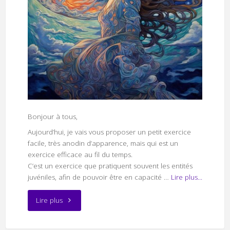
Bonjour à tous,
Aujourd’hui, je vais vous proposer un petit exercice
facile, très anodin d’apparence, mais qui est un
exercice efficace au fil du temps.
C’est un exercice que pratiquent souvent les entités
juvéniles, afin de pouvoir être en capacité …
Lire plus...
"Exercice
Lire plus
de