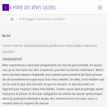
Skip
L
A
P
O
R
T
E
D
E
S
R
Ê
V
E
S
L
U
C
I
D
E
S
to
content
Home
Posts tagged "spirituality and tattoo"
BLOG
Section réservée exclusivement à mes aventures en rêves lucides et dans mon
quotidien.
Avertissement
Mes expériences reposent uniquement sur ma vie personnelle. En aucun
cas, je ne me base sur des croyances, paroles ou textes extérieurs. Merci
donc de bien vouloir respecter mon univers personnel et de faire preuve
de discernement lorsque vous lirez mes articles. En effet, il est évident que
ce ne sont là que des extraits et que les tenants et aboutissants ne
figurent pas toujours dans mes billets. Sachez aussi que je partage avant
tout pour le plaisir et non par obligation ou notion de devoir quelconque,
alors je participe volontiers au jeu des commentaires lorsque ceux-ci
restent dans le respect de chacun.