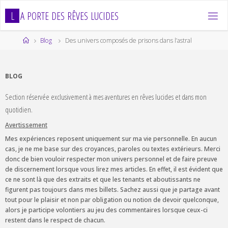
Skip
L
A
P
O
R
T
E
D
E
S
R
Ê
V
E
S
L
U
C
I
D
E
S
to
content
Home
Blog
Des univers composés de prisons dans l’astral
BLOG
Section réservée exclusivement à mes aventures en rêves lucides et dans mon
quotidien.
Avertissement
Mes expériences reposent uniquement sur ma vie personnelle. En aucun
cas, je ne me base sur des croyances, paroles ou textes extérieurs. Merci
donc de bien vouloir respecter mon univers personnel et de faire preuve
de discernement lorsque vous lirez mes articles. En effet, il est évident que
ce ne sont là que des extraits et que les tenants et aboutissants ne
figurent pas toujours dans mes billets. Sachez aussi que je partage avant
tout pour le plaisir et non par obligation ou notion de devoir quelconque,
alors je participe volontiers au jeu des commentaires lorsque ceux-ci
restent dans le respect de chacun.