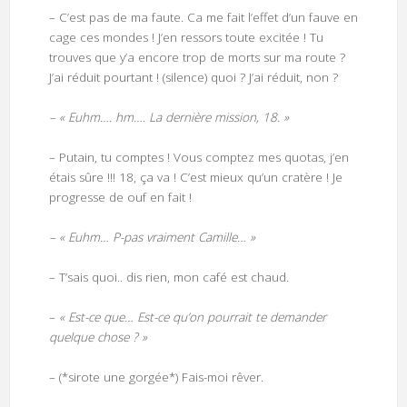
– C’est pas de ma faute. Ca me fait l’effet d’un fauve en
cage ces mondes ! J’en ressors toute excitée ! Tu
trouves que y’a encore trop de morts sur ma route ?
J’ai réduit pourtant ! (silence) quoi ? J’ai réduit, non ?
– « Euhm…. hm…. La dernière mission, 18. »
– Putain, tu comptes ! Vous comptez mes quotas, j’en
étais sûre !!! 18, ça va ! C’est mieux qu’un cratère ! Je
progresse de ouf en fait !
– « Euhm… P-pas vraiment Camille… »
– T’sais quoi.. dis rien, mon café est chaud.
–
« Est-ce que… Est-ce qu’on pourrait te demander
quelque chose ? »
– (*sirote une gorgée*) Fais-moi rêver.