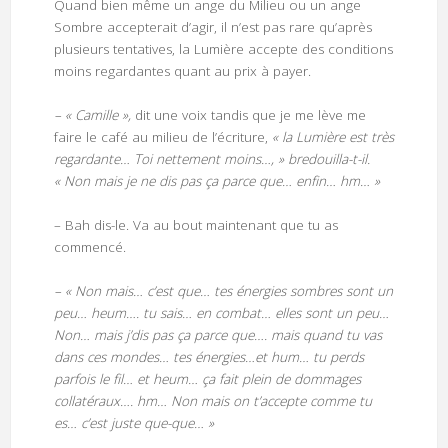
Quand bien même un ange du Milieu ou un ange
Sombre accepterait d’agir, il n’est pas rare qu’après
plusieurs tentatives, la Lumière accepte des conditions
moins regardantes quant au prix à payer.
– « Camille »,
dit une voix tandis que je me lève me
faire le café au milieu de l’écriture,
« la Lumière est très
regardante… Toi nettement moins…, » bredouilla-t-il.
« Non mais je ne dis pas ça parce que… enfin… hm… »
– Bah dis-le. Va au bout maintenant que tu as
commencé.
– « Non mais… c’est que… tes énergies sombres sont un
peu… heum…. tu sais… en combat… elles sont un peu…
Non… mais j’dis pas ça parce que…. mais quand tu vas
dans ces mondes… tes énergies…et hum… tu perds
parfois le fil… et heum… ça fait plein de dommages
collatéraux…. hm… Non mais on t’accepte comme tu
es… c’est juste que-que… »