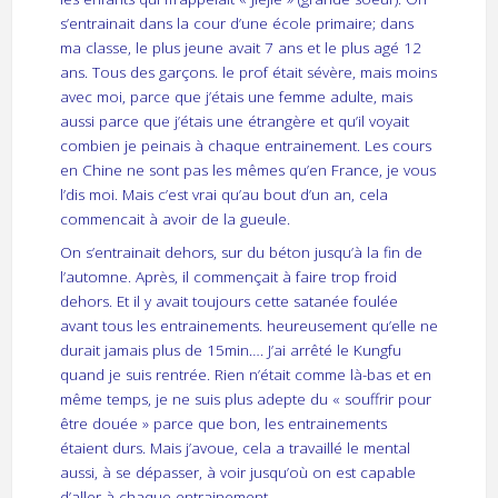
s’entrainait dans la cour d’une école primaire; dans
ma classe, le plus jeune avait 7 ans et le plus agé 12
ans. Tous des garçons. le prof était sévère, mais moins
avec moi, parce que j’étais une femme adulte, mais
aussi parce que j’étais une étrangère et qu’il voyait
combien je peinais à chaque entrainement. Les cours
en Chine ne sont pas les mêmes qu’en France, je vous
l’dis moi. Mais c’est vrai qu’au bout d’un an, cela
commencait à avoir de la gueule.
On s’entrainait dehors, sur du béton jusqu’à la fin de
l’automne. Après, il commençait à faire trop froid
dehors. Et il y avait toujours cette satanée foulée
avant tous les entrainements. heureusement qu’elle ne
durait jamais plus de 15min…. J’ai arrêté le Kungfu
quand je suis rentrée. Rien n’était comme là-bas et en
même temps, je ne suis plus adepte du « souffrir pour
être douée » parce que bon, les entrainements
étaient durs. Mais j’avoue, cela a travaillé le mental
aussi, à se dépasser, à voir jusqu’où on est capable
d’aller à chaque entrainement.