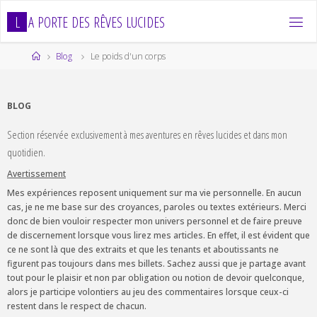
Skip
L
A
P
O
R
T
E
D
E
S
R
Ê
V
E
S
L
U
C
I
D
E
S
to
content
Home
Blog
Le poids d'un corps
BLOG
Section réservée exclusivement à mes aventures en rêves lucides et dans mon
quotidien.
Avertissement
Mes expériences reposent uniquement sur ma vie personnelle. En aucun
cas, je ne me base sur des croyances, paroles ou textes extérieurs. Merci
donc de bien vouloir respecter mon univers personnel et de faire preuve
de discernement lorsque vous lirez mes articles. En effet, il est évident que
ce ne sont là que des extraits et que les tenants et aboutissants ne
figurent pas toujours dans mes billets. Sachez aussi que je partage avant
tout pour le plaisir et non par obligation ou notion de devoir quelconque,
alors je participe volontiers au jeu des commentaires lorsque ceux-ci
restent dans le respect de chacun.