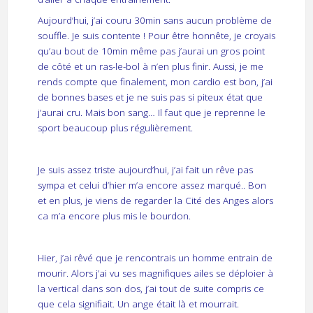
Aujourd’hui, j’ai couru 30min sans aucun problème de
souffle. Je suis contente ! Pour être honnête, je croyais
qu’au bout de 10min même pas j’aurai un gros point
de côté et un ras-le-bol à n’en plus finir. Aussi, je me
rends compte que finalement, mon cardio est bon, j’ai
de bonnes bases et je ne suis pas si piteux état que
j’aurai cru. Mais bon sang… Il faut que je reprenne le
sport beaucoup plus régulièrement.
Je suis assez triste aujourd’hui, j’ai fait un rêve pas
sympa et celui d’hier m’a encore assez marqué.. Bon
et en plus, je viens de regarder la Cité des Anges alors
ca m’a encore plus mis le bourdon.
Hier, j’ai rêvé que je rencontrais un homme entrain de
mourir. Alors j’ai vu ses magnifiques ailes se déploier à
la vertical dans son dos, j’ai tout de suite compris ce
que cela signifiait. Un ange était là et mourrait.