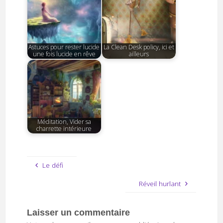
Astuces pour rester lucide
La Clean Desk policy, ici et
une fois lucide en rêve
ailleurs
Méditation, Vider sa
charrette intérieure
Le défi
Réveil hurlant
Laisser un commentaire