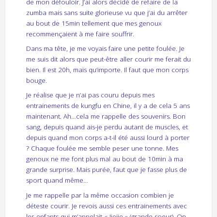
de mon défouloir. J’ai alors décidé de refaire de la
zumba mais sans suite glorieuse vu que j’ai du arrêter
au bout de 15min tellement que mes genoux
recommençaient à me faire souffrir.
Dans ma tête, je me voyais faire une petite foulée. Je
me suis dit alors que peut-être aller courir me ferait du
bien. Il est 20h, mais qu’importe. Il faut que mon corps
bouge.
Je réalise que je n’ai pas couru depuis mes
entrainements de kungfu en Chine, il y a de cela 5 ans
maintenant. Ah…cela me rappelle des souvenirs. Bon
sang, depuis quand ais-je perdu autant de muscles, et
depuis quand mon corps a-t-il été aussi lourd à porter
? Chaque foulée me semble peser une tonne. Mes
genoux ne me font plus mal au bout de 10min à ma
grande surprise. Mais purée, faut que je fasse plus de
sport quand même…
Je me rappelle par la même occasion combien je
déteste courir. Je revois aussi ces entrainements avec
les enfants qui m’appelait « Jiejie » (grande soeur). On