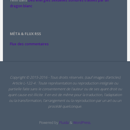
Yenn
dans
Des énergies sexuelles sombres traitées par un
dragon blanc
MÉTA & FLUX RSS
Flux des commentaires
Copyright © 2015-2016 - Tous droits réservés. (sauf images d'articles)
Article L-122-4 : Toute représentation ou reproduction intégrale ou
partielle faite sans le consentement de l'auteur ou de ses ayant droit ou
ayant cause est illicite. Il en est de même pour la traduction, l'adaptation
ou la transformation, l'arrangement ou la reproduction par un art ou un
procédé quelconque.
Powered by
Fluida
&
WordPress.