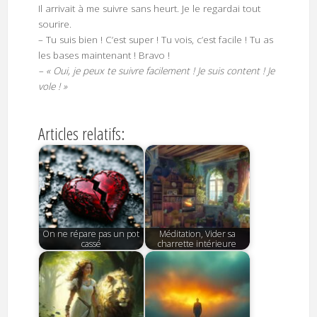
Il arrivait à me suivre sans heurt. Je le regardai tout
sourire.
– Tu suis bien ! C’est super ! Tu vois, c’est facile ! Tu as
les bases maintenant ! Bravo !
– « Oui, je peux te suivre facilement ! Je suis content ! Je
vole ! »
Articles relatifs:
On ne répare pas un pot
Méditation, Vider sa
cassé
charrette intérieure