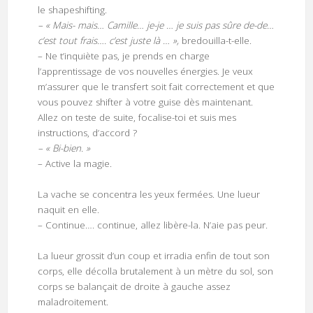
le shapeshifting.
– « Mais- mais… Camille… je-je … je suis pas sûre de-de…
c’est tout frais…. c’est juste là … »,
bredouilla-t-elle.
– Ne t’inquiète pas, je prends en charge
l’apprentissage de vos nouvelles énergies. Je veux
m’assurer que le transfert soit fait correctement et que
vous pouvez shifter à votre guise dès maintenant.
Allez on teste de suite, focalise-toi et suis mes
instructions, d’accord ?
– « Bi-bien. »
– Active la magie.
La vache se concentra les yeux fermées. Une lueur
naquit en elle.
– Continue…. continue, allez libère-la. N’aie pas peur.
La lueur grossit d’un coup et irradia enfin de tout son
corps, elle décolla brutalement à un mètre du sol, son
corps se balançait de droite à gauche assez
maladroitement.