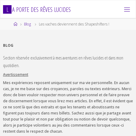
Skip
L
A
P
O
R
T
E
D
E
S
R
Ê
V
E
S
L
U
C
I
D
E
S
to
content
Home
Blog
Les vaches deviennent des Shapeshifters !
BLOG
Section réservée exclusivement à mes aventures en rêves lucides et dans mon
quotidien.
Avertissement
Mes expériences reposent uniquement sur ma vie personnelle. En aucun
cas, je ne me base sur des croyances, paroles ou textes extérieurs. Merci
donc de bien vouloir respecter mon univers personnel et de faire preuve
de discernement lorsque vous lirez mes articles. En effet, il est évident que
ce ne sont là que des extraits et que les tenants et aboutissants ne
figurent pas toujours dans mes billets. Sachez aussi que je partage avant
tout pour le plaisir et non par obligation ou notion de devoir quelconque,
alors je participe volontiers au jeu des commentaires lorsque ceux-ci
restent dans le respect de chacun.