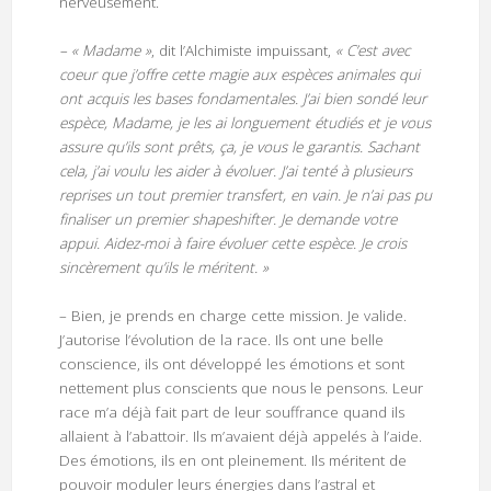
nerveusement.
– « Madame »
, dit l’Alchimiste impuissant,
« C’est avec
coeur que j’offre cette magie aux espèces animales qui
ont acquis les bases fondamentales. J’ai bien sondé leur
espèce, Madame, je les ai longuement étudiés et je vous
assure qu’ils sont prêts, ça, je vous le garantis. Sachant
cela, j’ai voulu les aider à évoluer. J’ai tenté à plusieurs
reprises un tout premier transfert, en vain. Je n’ai pas pu
finaliser un premier shapeshifter. Je demande votre
appui. Aidez-moi à faire évoluer cette espèce. Je crois
sincèrement qu’ils le méritent. »
– Bien, je prends en charge cette mission. Je valide.
J’autorise l’évolution de la race. Ils ont une belle
conscience, ils ont développé les émotions et sont
nettement plus conscients que nous le pensons. Leur
race m’a déjà fait part de leur souffrance quand ils
allaient à l’abattoir. Ils m’avaient déjà appelés à l’aide.
Des émotions, ils en ont pleinement. Ils méritent de
pouvoir moduler leurs énergies dans l’astral et