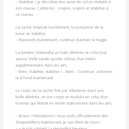
– Stabilise !, je décollais moi aussi du sol en lévitant à
son niveau. Calme-toi… respire, respire et stabilise à
ce niveau.
La vache respirait lourdement, la puissance de la
lueur se stabilisa.
– Reprends maintenant, continue d’activer la magie.
La lumière s’intensifia un halo éthérée se créa tout
autour d’elle tandis qu’elle s’éleva d’un mètre
supplémentaire dans les airs.
– Bien, Stabilise, stabilise !… Bien… Continue, actionne-
la à fond maintenant.
Le corps de la vache finit par s’illuminer dans une
bulle éthérée, et son corps se modula en celui d’un
homme qui lévitait en mode stationnaire dans les airs.
– Bravo ! Félicitations ! Vous voilà officiellement des
Shapeshifters maintenant, je suis fière de vous !
– « je suis content ! »
répondit-il heureux.