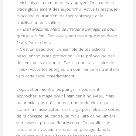
– Alchimiste, ta demande est appuyée. On la met en
place globalement dès aujourd’hui. Active ta magie, je
m’occupe du transfert, de l’apprentissage et la
stabilisation des shifters.
– « Bien Madame. Merci de m’aider à partager ce pour
quoi je suis fait. C’est avec grand coeur que je souhaite
leur offrir ce don. »
– C’est un beau don. L’ensemble de tes actions
basculent sous ma protection. Ne te préoccupe pas
de ceux qui sont contre. Fais ce que tu sais faire de
mieux. Active tes énergies, on commence les transferts
vers cette race immédiatement.
L’opposition montra les poings, ils voulurent
approcher le mage pour l’intimider à nouveau, mais
au premier pas qu’ils prirent, une onde électrique
contint la masse autour d’un large périmètre. Le corps
de l’alchimiste, au centre, se mit à luire d’une lumière
verte vive et presque fluorescente. En parallèle, je
lancai une invocation et créai un passage dans la
foule rien qu’avec la force de l’onde toujours