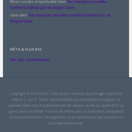
Rêves Lucides et Spiritualité
dans
Des énergies sexuelles
sombres traitées par un dragon blanc
Yenn
dans
Des énergies sexuelles sombres traitées par un
dragon blanc
MÉTA & FLUX RSS
Flux des commentaires
Copyright © 2015-2016 - Tous droits réservés. (sauf images d'articles)
Article L-122-4 : Toute représentation ou reproduction intégrale ou
partielle faite sans le consentement de l'auteur ou de ses ayant droit ou
ayant cause est illicite. Il en est de même pour la traduction, l'adaptation
ou la transformation, l'arrangement ou la reproduction par un art ou un
procédé quelconque.