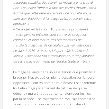
d’espèces capables de recevoir sa magie. Il en a trouvé
une. Il souhaite l’offrir à la race des vaches (bovins), car il
estime que cette espèce a atteint une nouvelle étape
dans leur évolution. Il les a jugé prêts à recevoir cette
aptitude. »
– Ce projet est très bien. Et quel est le problème ?
– « Les gens ici présents sont contre, ils se liguent
contre lui et bloquent toutes ses tentatives de
transferts magiques. Ils ne veulent pas voir cette race
évoluer. L’alchimiste est celui qui t’a fait la demande
initiale. Il demande ton autorisation pour l’implantation
de cette magie au niveau de l’espèce toute entière. »
Le mage se lança dans un essai tandis que j’assistais à
la scène. Il fut stoppé en pleine activation par la foule
opposante. Leur volonté brutale écrasait sans retenue
tout élan magique émanant de l’alchimiste qui se
démenait malgré tout pour tenter d’envoyer les flux
par la pensée. Il se rapprocha de moi, l’air contrit. Il ne
savait plus quoi faire de ses mains qu’il malaxait