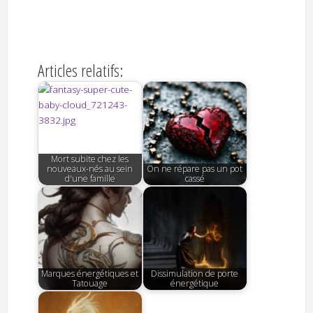
Articles relatifs:
Mort subite chez les
nouveaux-nés au sein
On ne répare pas un pot
d'une famille
cassé
Marques énergétiques et
Dissimulation de porte
Tatouage
énergétique