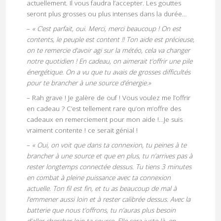
actuellement. Il vous faudra l’accepter. Les gouttes
seront plus grosses ou plus intenses dans la durée…
–
« C’est parfait, oui. Merci, merci beaucoup ! On est
contents, le peuple est content !! Ton aide est précieuse,
on te remercie d’avoir agi sur la météo, cela va changer
notre quotidien ! En cadeau, on aimerait t’offrir une pile
énergétique. On a vu que tu avais de grosses difficultés
pour te brancher à une source d’énergie.»
– Rah grave ! Je galère de ouf ! Vous voulez me l’offrir
en cadeau ? C’est tellement rare qu’on m’offre des
cadeaux en remerciement pour mon aide !…Je suis
vraiment contente ! ce serait génial !
–
« Oui, on voit que dans ta connexion, tu peines à te
brancher à une source et que en plus, tu n’arrives pas à
rester longtemps connectée dessus. Tu tiens 3 minutes
en combat à pleine puissance avec ta connexion
actuelle. Ton fil est fin, et tu as beaucoup de mal à
l’emmener aussi loin et à rester calibrée dessus. Avec la
batterie que nous t’offrons, tu n’auras plus besoin