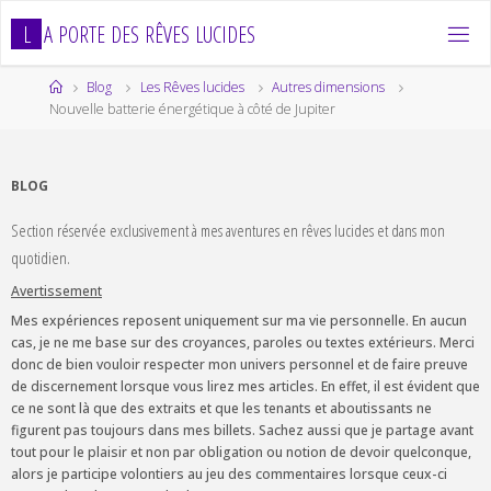
Skip
L
A
P
O
R
T
E
D
E
S
R
Ê
V
E
S
L
U
C
I
D
E
S
to
content
Home
Blog
Les Rêves lucides
Autres dimensions
Nouvelle batterie énergétique à côté de Jupiter
BLOG
Section réservée exclusivement à mes aventures en rêves lucides et dans mon
quotidien.
Avertissement
Mes expériences reposent uniquement sur ma vie personnelle. En aucun
cas, je ne me base sur des croyances, paroles ou textes extérieurs. Merci
donc de bien vouloir respecter mon univers personnel et de faire preuve
de discernement lorsque vous lirez mes articles. En effet, il est évident que
ce ne sont là que des extraits et que les tenants et aboutissants ne
figurent pas toujours dans mes billets. Sachez aussi que je partage avant
tout pour le plaisir et non par obligation ou notion de devoir quelconque,
alors je participe volontiers au jeu des commentaires lorsque ceux-ci