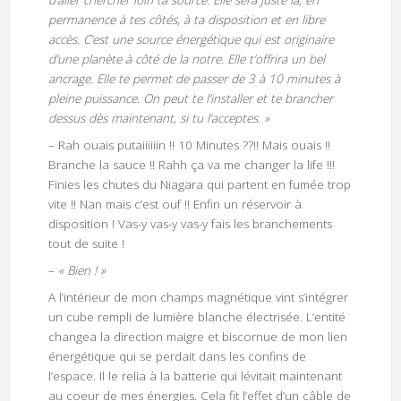
d’aller chercher loin ta source. Elle sera juste là, en
permanence à tes côtés, à ta disposition et en libre
accès. C’est une source énergétique qui est originaire
d’une planète à côté de la notre. Elle t’offrira un bel
ancrage. Elle te permet de passer de 3 à 10 minutes à
pleine puissance. On peut te l’installer et te brancher
dessus dès maintenant, si tu l’acceptes. »
– Rah ouais putaiiiiiin !! 10 Minutes ??!! Mais ouais !!
Branche la sauce !! Rahh ça va me changer la life !!!
Finies les chutes du Niagara qui partent en fumée trop
vite !! Nan mais c’est ouf !! Enfin un réservoir à
disposition ! Vas-y vas-y vas-y fais les branchements
tout de suite !
–
« Bien ! »
A l’intérieur de mon champs magnétique vint s’intégrer
un cube rempli de lumière blanche électrisée. L’entité
changea la direction maigre et biscornue de mon lien
énergétique qui se perdait dans les confins de
l’espace. Il le relia à la batterie qui lévitait maintenant
au coeur de mes énergies. Cela fit l’effet d’un câble de