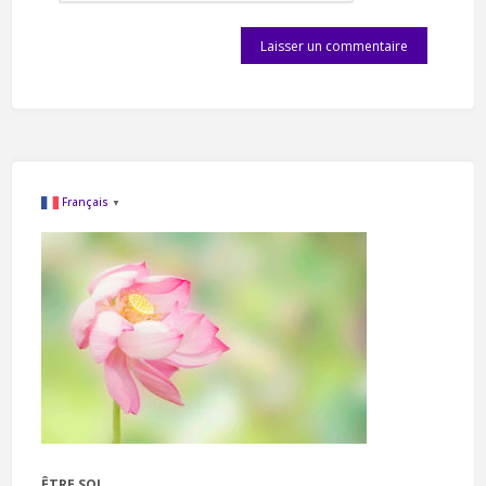
Français
▼
ÊTRE SOI