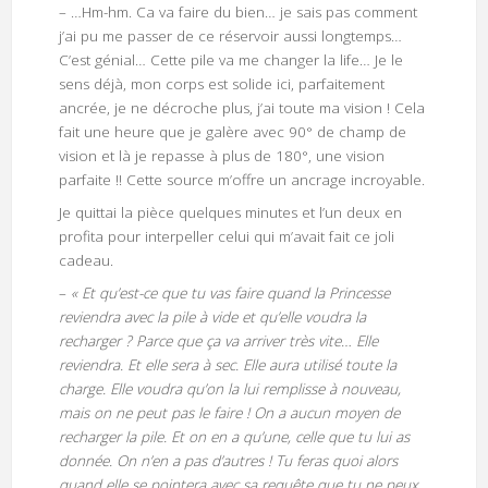
– …Hm-hm. Ca va faire du bien… je sais pas comment
j’ai pu me passer de ce réservoir aussi longtemps…
C’est génial… Cette pile va me changer la life… Je le
sens déjà, mon corps est solide ici, parfaitement
ancrée, je ne décroche plus, j’ai toute ma vision ! Cela
fait une heure que je galère avec 90° de champ de
vision et là je repasse à plus de 180°, une vision
parfaite !! Cette source m’offre un ancrage incroyable.
Je quittai la pièce quelques minutes et l’un deux en
profita pour interpeller celui qui m’avait fait ce joli
cadeau.
–
« Et qu’est-ce que tu vas faire quand la Princesse
reviendra avec la pile à vide et qu’elle voudra la
recharger ? Parce que ça va arriver très vite… Elle
reviendra. Et elle sera à sec. Elle aura utilisé toute la
charge. Elle voudra qu’on la lui remplisse à nouveau,
mais on ne peut pas le faire ! On a aucun moyen de
recharger la pile. Et on en a qu’une, celle que tu lui as
donnée. On n’en a pas d’autres ! Tu feras quoi alors
quand elle se pointera avec sa requête que tu ne peux