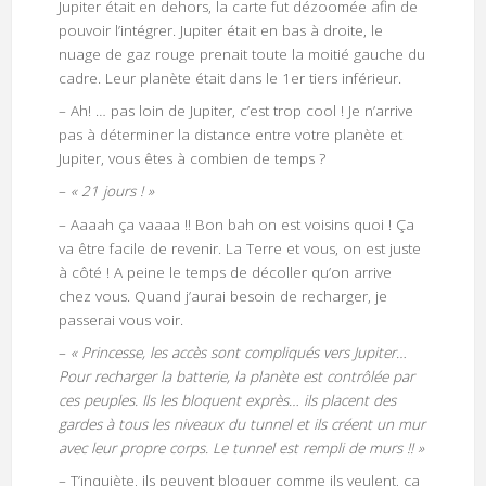
Jupiter était en dehors, la carte fut dézoomée afin de
pouvoir l’intégrer. Jupiter était en bas à droite, le
nuage de gaz rouge prenait toute la moitié gauche du
cadre. Leur planète était dans le 1er tiers inférieur.
– Ah! … pas loin de Jupiter, c’est trop cool ! Je n’arrive
pas à déterminer la distance entre votre planète et
Jupiter, vous êtes à combien de temps ?
–
« 21 jours ! »
– Aaaah ça vaaaa !! Bon bah on est voisins quoi ! Ça
va être facile de revenir. La Terre et vous, on est juste
à côté ! A peine le temps de décoller qu’on arrive
chez vous. Quand j’aurai besoin de recharger, je
passerai vous voir.
–
« Princesse, les accès sont compliqués vers Jupiter…
Pour recharger la batterie, la planète est contrôlée par
ces peuples. Ils les bloquent exprès… ils placent des
gardes à tous les niveaux du tunnel et ils créent un mur
avec leur propre corps. Le tunnel est rempli de murs !! »
– T’inquiète, ils peuvent bloquer comme ils veulent, ça