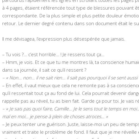
parcourus rapidement les lignes en scrollant toutes les pages pa
à 4 pages, étaient référencée tout type de blessures pouvant être
correspondante. De la plus simple et plus petite douleur émotion
retour. Le dernier degré contenu dans son document était le su
Il me dévisagea, l’expression plus désespérée que jamais.
– Tu vois ?… c’est horrible… ! Je ressens tout ça…
– Hmm, je vois. Et ce que tu me montres là, ta conscience humaine 
dans sa journée, il sait ce qu’il ressent ?
– « Non… non… il ne sait rien… il sait pas pourquoi il se sent auss
– En effet, il vaut mieux que cela ne remonte pas à sa conscience,
qu’il ressentait tout ça au fond de lui. Cela pourrait devenir dang
rappelle pas au réveil, tu as bien fait. Garde ça pour toi. Je vais
– « Je sais pas quoi faire, Camille… Je le sens tout le temps en moi
mal en moi… je pense à plein de choses atroces… »
– Je peux tenter une guérison. Juste, laisse-moi un peu de te
vraiment et traite le problème de fond. Il faut que je me réveille 