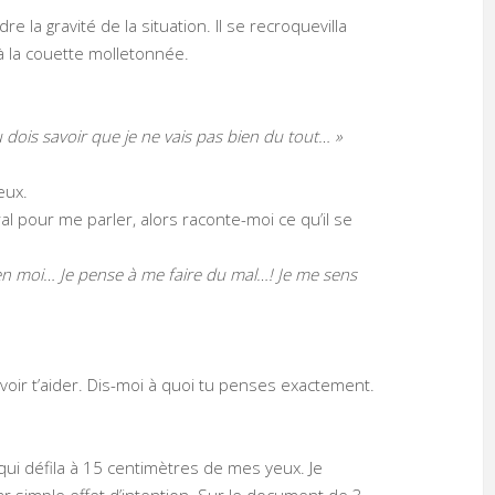
a gravité de la situation. Il se recroquevilla
 à la couette molletonnée.
u dois savoir que je ne vais pas bien du tout… »
eux.
al pour me parler, alors raconte-moi ce qu’il se
s en moi… Je pense à me faire du mal…! Je me sens
voir t’aider. Dis-moi à quoi tu penses exactement.
ui défila à 15 centimètres de mes yeux. Je