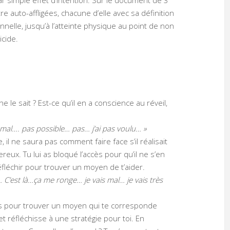
r simple effet d’intention. Sur le document de 3
 auto-affligées, chacune d’elle avec sa définition
nelle, jusqu’à l’atteinte physique au point de non
icide.
le sait ? Est-ce qu’il en a conscience au réveil,
i mal…. pas possible… pas… j’ai pas voulu… »
 il ne saura pas comment faire face s’il réalisait
ereux. Tu lui as bloqué l’accès pour qu’il ne s’en
 réfléchir pour trouver un moyen de t’aider.
… C’est là…ça me ronge… je vais mal… je vais très
mps pour trouver un moyen qui te corresponde
et réfléchisse à une stratégie pour toi. En