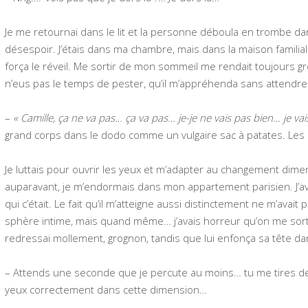
Je me retournai dans le lit et la personne déboula en trombe da
désespoir. J’étais dans ma chambre, mais dans la maison famil
força le réveil. Me sortir de mon sommeil me rendait toujours gr
n’eus pas le temps de pester, qu’il m’appréhenda sans attendre
–
« Camille, ça ne va pas… ça va pas… je-je ne vais pas bien… je va
grand corps dans le dodo comme un vulgaire sac à patates. Le
Je luttais pour ouvrir les yeux et m’adapter au changement di
auparavant, je m’endormais dans mon appartement parisien. J’ava
qui c’était. Le fait qu’il m’atteigne aussi distinctement ne m’avait 
sphère intime, mais quand même… j’avais horreur qu’on me sor
redressai mollement, grognon, tandis que lui enfonça sa tête dan
– Attends une seconde que je percute au moins… tu me tires de
yeux correctement dans cette dimension…