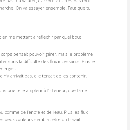
e pas. Ca va aller, d’accord ? Tu n’es pas tout
ui marche. On va essayer ensemble. Faut que tu
lit en me mettant à réfléchir par quel bout
Le corps pensait pouvoir gérer, mais le problème
r sous la difficulté des flux incessants. Plus le
énergies.
e n’y arrivait pas, elle tentait de les contenir.
pris une telle ampleur à l’intérieur, que l’âme
eu comme de l’encre et de l’eau. Plus les flux
les deux couleurs semblait être un travail