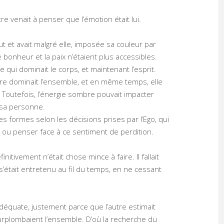
e venait à penser que l’émotion était lui.
tout et avait malgré elle, imposée sa couleur par
 bonheur et la paix n’étaient plus accessibles.
 qui dominait le corps, et maintenant l’esprit.
sombre dominait l’ensemble, et en même temps, elle
é. Toutefois, l’énergie sombre pouvait impacter
e sa personne.
es formes selon les décisions prises par l’Ego, qui
r ou penser face à ce sentiment de perdition.
itivement n’était chose mince à faire. Il fallait
ui s’était entretenu au fil du temps, en ne cessant
adéquate, justement parce que l’autre estimait
 surplombaient l’ensemble. D’où la recherche du