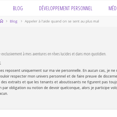
BLOG
DÉVELOPPEMENT PERSONNEL
MÉD
Home
Blog
Appeler à l’aide quand on se sent au plus mal
e exclusivement à mes aventures en rêves lucides et dans mon quotidien.
t
es reposent uniquement sur ma vie personnelle. En aucun cas, je ne m
ouloir respecter mon univers personnel et de faire preuve de discernem
 des extraits et que les tenants et aboutissants ne figurent pas touj
non par obligation ou notion de devoir quelconque, alors je participe v
acun.