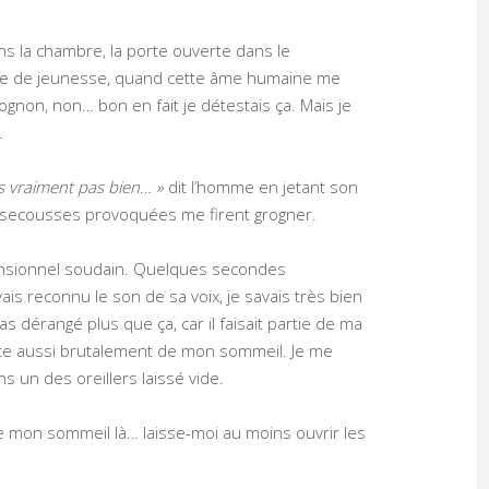
ns la chambre, la porte ouverte dans le
iale de jeunesse, quand cette âme humaine me
ognon, non… bon en fait je détestais ça. Mais je
.
is vraiment pas bien… »
dit l’homme en jetant son
s secousses provoquées me firent grogner.
mensionnel soudain. Quelques secondes
is reconnu le son de sa voix, je savais très bien
pas dérangé plus que ça, car il faisait partie de ma
te aussi brutalement de mon sommeil. Je me
s un des oreillers laissé vide.
 mon sommeil là… laisse-moi au moins ouvrir les