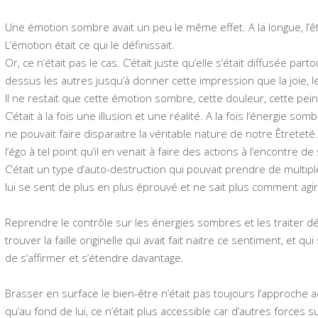
Une émotion sombre avait un peu le même effet. A la longue, l’êtr
L’émotion était ce qui le définissait.
Or, ce n’était pas le cas. C’était juste qu’elle s’était diffusée par
dessus les autres jusqu’à donner cette impression que la joie, le
Il ne restait que cette émotion sombre, cette douleur, cette peine
C’était à la fois une illusion et une réalité. A la fois l’énergie 
ne pouvait faire disparaitre la véritable nature de notre Êtretet
l’égo à tel point qu’il en venait à faire des actions à l’encontre d
C’était un type d’auto-destruction qui pouvait prendre de multipl
lui se sent de plus en plus éprouvé et ne sait plus comment agi
Reprendre le contrôle sur les énergies sombres et les traiter défin
trouver la faille originelle qui avait fait naitre ce sentiment, et q
de s’affirmer et s’étendre davantage.
Brasser en surface le bien-être n’était pas toujours l’approche 
qu’au fond de lui, ce n’était plus accessible car d’autres forces