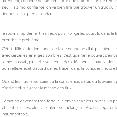
attendant, continue de faire en sorte que l’information ne remont
seul. Fais-moi confiance, on va bien finir par trouver un truc q
tiennes le coup en attendant.
Je rouvris rapidement les yeux, puis fronçai les sourcils dans le 
prendre le problème.
C’était difficile de demander de l’aide quand on allait pas bien. 
avec certaines énergies sombres, c’est que l’âme pouvait s’emballe
temps passait, plus elle se sentait écroulée sous la nature des 
Son réflexe était d’abord de les traiter dans l’inconscient, et si ell
Quand les flux remontaient à la conscience, c’était qu’ils avaient 
n’arrivait plus à gérer la masse des flux.
L’émotion devenant trop forte, elle envahissait les univers, un p
étaient brassés, plus la couleur se mélangeait. A la fin, séparer 
insurmontable.