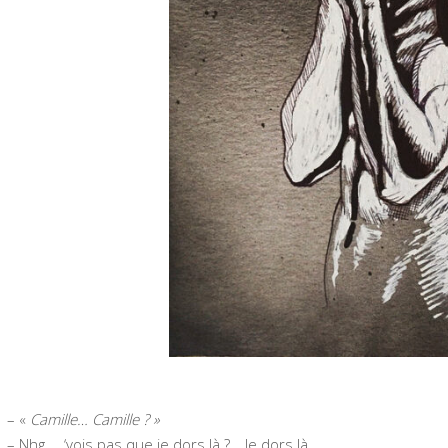
– «
Camille… Camille ? »
– Nhg…. ‘vois pas que je dors là ?… Je dors là…