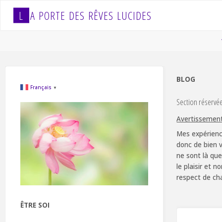
Skip
L
A
P
O
R
T
E
D
E
S
R
Ê
V
E
S
L
U
C
I
D
E
S
to
content
BLOG
Français
▼
Section réservé
Avertissemen
Mes expérienc
donc de bien v
ne sont là que
le plaisir et 
respect de ch
ÊTRE SOI