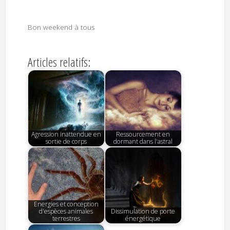
Bon weekend à tous
Articles relatifs:
Agression inattendue en
Ressourcement en
sortie de corps
dormant dans l'astral
Energies et conception
d'espèces animales
Dissimulation de porte
terrestres
énergétique