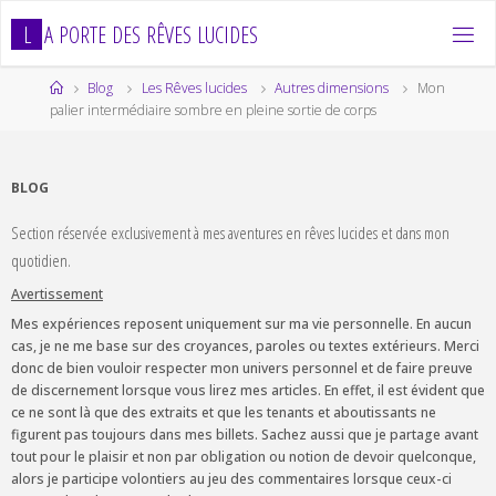
Skip
L
A
P
O
R
T
E
D
E
S
R
Ê
V
E
S
L
U
C
I
D
E
S
to
content
Home
Blog
Les Rêves lucides
Autres dimensions
Mon
palier intermédiaire sombre en pleine sortie de corps
BLOG
Section réservée exclusivement à mes aventures en rêves lucides et dans mon
quotidien.
Avertissement
Mes expériences reposent uniquement sur ma vie personnelle. En aucun
cas, je ne me base sur des croyances, paroles ou textes extérieurs. Merci
donc de bien vouloir respecter mon univers personnel et de faire preuve
de discernement lorsque vous lirez mes articles. En effet, il est évident que
ce ne sont là que des extraits et que les tenants et aboutissants ne
figurent pas toujours dans mes billets. Sachez aussi que je partage avant
tout pour le plaisir et non par obligation ou notion de devoir quelconque,
alors je participe volontiers au jeu des commentaires lorsque ceux-ci