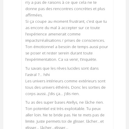
n’y a pas de raisons à ce que cela ne te
donne pas des rencontres concrètes et plus
affirmées.
Si ça coupe au moment frustrant, c’est que tu
as encore du mal à accepter sur ce toute
l’expérience amenerait comme
impacts/réalisations / prises de consciences.
Ton émotionnel a besoin de temps aussi pour
se poser et rester serein durant toute
l’expérimentation. Ca va venir, t’inquiète.
Tu savais que les rêves lucides sont dans
l’astral ?… hihi
Les univers intérieurs comme extérieurs sont
tous des univers éthérés. Donc les sorties de
corps aussi…J’dis ça… j’dis rien.
Tu as des super bases Atellys, ne lâche rien.
Ton potentiel est très exploitable. Tu peux
aller loin. Ne te bride pas. Ne te mets pas de
limite. Juste permets toi de glisser. lâcher…et
glisser… lâcher…glisser…