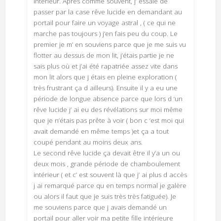
intérieur. Après comme souvent, j’ essaie de
passer par la case rêve lucide en demandant au
portail pour faire un voyage astral , ( ce qui ne
marche pas toujours ) j’en fais peu du coup. Le
premier je m’ en souviens parce que je me suis vu
flotter au dessus de mon lit, j’étais partie je ne
sais plus où et j’ai été rapatriée assez vite dans
mon lit alors que j étais en pleine exploration (
très frustrant ça d ailleurs). Ensuite il y a eu une
période de longue absence parce que lors d ‘un
rêve lucide j’ ai eu des révélations sur moi même
que je n’étais pas prête à voir ( bon c ‘est moi qui
avait demandé en même temps )et ça a tout
coupé pendant au moins deux ans.
Le second rêve lucide ça devait être il y’a un ou
deux mois , grande période de chamboulement
intérieur ( et c’ est souvent là que j’ ai plus d accès
j ai remarqué parce qu en temps normal je galère
ou alors il faut que je suis très très fatiguée). Je
me souviens parce que j avais demandé un
portail pour aller voir ma petite fille intérieure