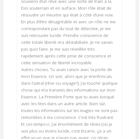
souviens d’un rêve avec une sorte de train à la
fois souterrain et en surface. Mon rôle était de
résoudre un meurtre qui était à côté d’une voie.
En plus d’être désagréable et avec un rôle ne me
correspondant pas du tout de détective, je me
suis retrouvée lucide. Prendre conscience de
cette totale liberté m’a déstabilisée. Je ne savais
pas quoi faire. Je me suis réveillée très
rapidement après cette prise de conscience et
cette sensation de liberté incroyable.
Autres choses. Tu avais raison avec la porte de
mon Essence. Un soir, alors que je m’enfoncais
dans l’astral (rêve ou voyage?), j’ai touché quelque
chose qui m’a transmis des informations sur mon
Essence. La Première Porte que tu avais évoqué
avec les fées dans un autre article. Bien sûr,
toutes les informations sur les magies ne sont pas
remontées à ma conscience. C’est très frustrant.
Et ces temps-ci, j’ai énormément de rêves (où je
suis plus ou moins lucide, c’est bizarre, ça a un
effet yo-yo que je n’avais pas avant, où j’étais