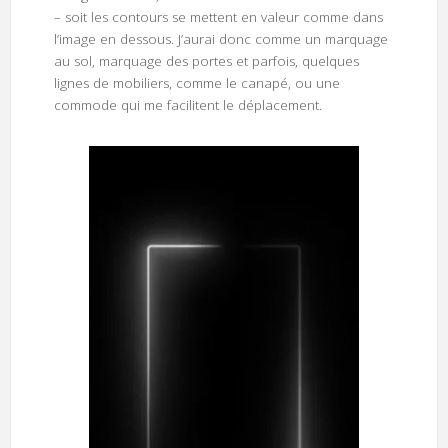
– soit les contours se mettent en valeur comme dans
l’image en dessous. J’aurai donc comme un marquage
au sol, marquage des portes et parfois, quelques
lignes de mobiliers, comme le canapé, ou une
commode qui me facilitent le déplacement.