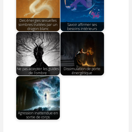
Des énergies sexuelles
sombres traitées par un
Savoir affirmer ses
dragon blanc
besoins intérieurs
Ne pas accepter les guides
Dissimulation de porte
de l'ombre
énergétique
Agression inattendue en
sortie de corps