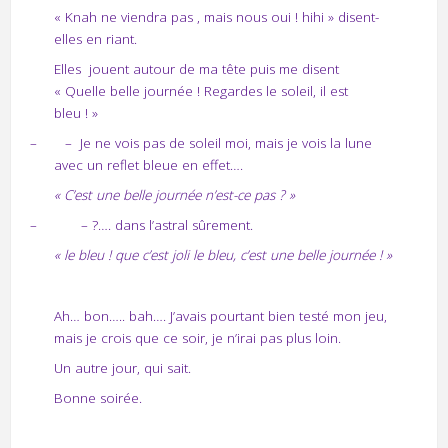
« Knah ne viendra pas , mais nous oui ! hihi » disent-
elles en riant.
Elles
jouent autour de ma tête puis me disent
« Quelle belle journée ! Regardes le soleil, il est
bleu ! »
–
–
Je ne vois pas de soleil moi, mais je vois la lune
avec un reflet bleue en effet….
« C’est une belle journée n’est-ce pas ? »
–
– ?…. dans l’astral sûrement.
« le bleu ! que c’est joli le bleu, c’est une belle journée ! »
Ah… bon….. bah…. J’avais pourtant bien testé mon jeu,
mais je crois que ce soir, je n’irai pas plus loin.
Un autre jour, qui sait.
Bonne soirée.