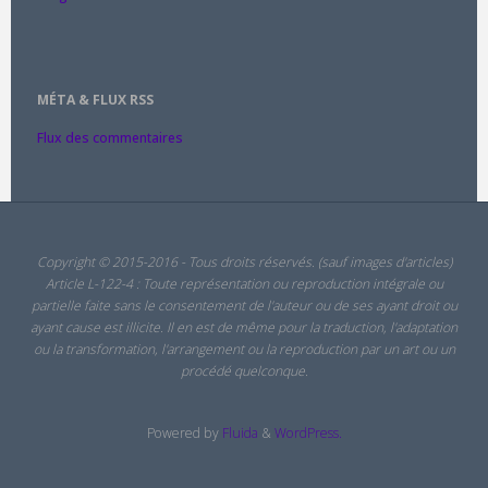
MÉTA & FLUX RSS
Flux des commentaires
Copyright © 2015-2016 - Tous droits réservés. (sauf images d'articles)
Article L-122-4 : Toute représentation ou reproduction intégrale ou
partielle faite sans le consentement de l'auteur ou de ses ayant droit ou
ayant cause est illicite. Il en est de même pour la traduction, l'adaptation
ou la transformation, l'arrangement ou la reproduction par un art ou un
procédé quelconque.
Powered by
Fluida
&
WordPress.