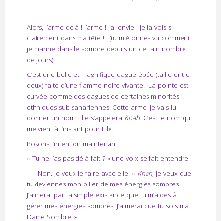
Alors, l’arme déjà ! l’arme ! J’ai envie ! Je la vois si
clairement dans ma tête !!
(tu m’étonnes vu comment
je marine dans le sombre depuis un certain nombre
de jours)
C’est une belle et magnifique dague-épée (taille entre
deux) faite d’une flamme noire vivante.
La pointe est
curvée comme des dagues de certaines minorités
ethniques sub-sahariennes. Cette arme, je vais lui
donner un nom. Elle s’appelera
Knah
. C’est le nom qui
me vient à l’instant pour Elle.
Posons l’intention maintenant.
« Tu ne l’as pas déjà fait ? » une voix se fait entendre.
–
Non. Je veux le faire avec elle. «
Knah
, je veux que
tu deviennes mon pilier de mes énergies sombres.
J’aimerai par ta simple existence que tu m’aides à
gérer mes énergies sombres. J’aimerai que tu sois ma
Dame Sombre. »