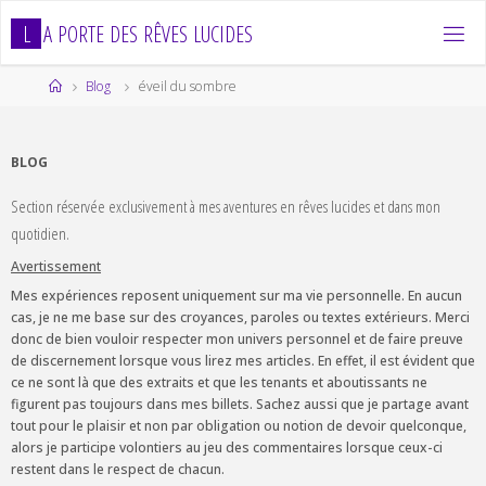
Skip
L
A
P
O
R
T
E
D
E
S
R
Ê
V
E
S
L
U
C
I
D
E
S
to
content
Home
Blog
éveil du sombre
BLOG
Section réservée exclusivement à mes aventures en rêves lucides et dans mon
quotidien.
Avertissement
Mes expériences reposent uniquement sur ma vie personnelle. En aucun
cas, je ne me base sur des croyances, paroles ou textes extérieurs. Merci
donc de bien vouloir respecter mon univers personnel et de faire preuve
de discernement lorsque vous lirez mes articles. En effet, il est évident que
ce ne sont là que des extraits et que les tenants et aboutissants ne
figurent pas toujours dans mes billets. Sachez aussi que je partage avant
tout pour le plaisir et non par obligation ou notion de devoir quelconque,
alors je participe volontiers au jeu des commentaires lorsque ceux-ci
restent dans le respect de chacun.