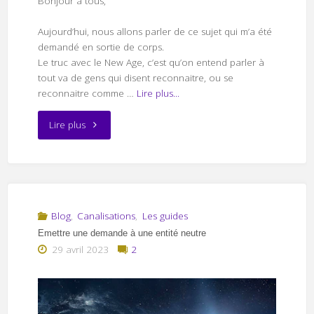
Bonjour à tous,
Aujourd’hui, nous allons parler de ce sujet qui m’a été
demandé en sortie de corps.
Le truc avec le New Age, c’est qu’on entend parler à
tout va de gens qui disent reconnaitre, ou se
reconnaitre comme …
Lire plus...
"Sommes-
Lire plus
nous
tous
sur
Blog
,
Canalisations
,
Les guides
Emettre une demande à une entité neutre
Terre
29 avril 2023
2
de
vieilles