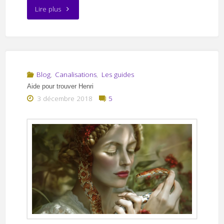
"Vouloir
Lire plus
se
voir"
Blog
,
Canalisations
,
Les guides
Aide pour trouver Henri
3 décembre 2018
5