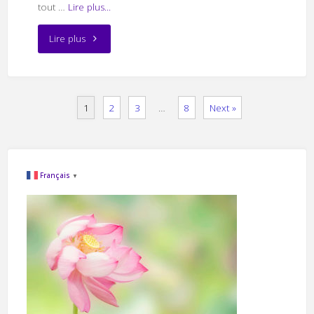
tout …
Lire plus...
"Effort
Lire plus
sans
effort"
1
2
3
…
8
Next »
Français
▼