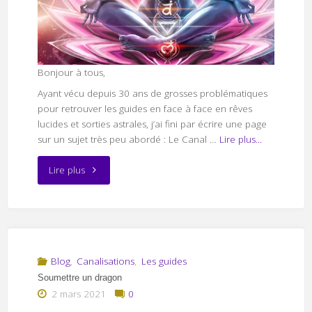
Bonjour à tous,
Ayant vécu depuis 30 ans de grosses problématiques
pour retrouver les guides en face à face en rêves
lucides et sorties astrales, j’ai fini par écrire une page
sur un sujet très peu abordé : Le Canal …
Lire plus...
"Comment
Lire plus
dialogue-
t-
on
Blog
,
Canalisations
,
Les guides
Soumettre un dragon
dans
2 mars 2021
0
l’Astral