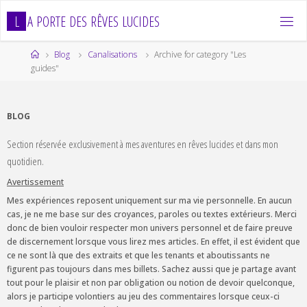
Skip
L
A
P
O
R
T
E
D
E
S
R
Ê
V
E
S
L
U
C
I
D
E
S
to
content
Home
Blog
Canalisations
Archive for category "Les
guides"
BLOG
Section réservée exclusivement à mes aventures en rêves lucides et dans mon
quotidien.
Avertissement
Mes expériences reposent uniquement sur ma vie personnelle. En aucun
cas, je ne me base sur des croyances, paroles ou textes extérieurs. Merci
donc de bien vouloir respecter mon univers personnel et de faire preuve
de discernement lorsque vous lirez mes articles. En effet, il est évident que
ce ne sont là que des extraits et que les tenants et aboutissants ne
figurent pas toujours dans mes billets. Sachez aussi que je partage avant
tout pour le plaisir et non par obligation ou notion de devoir quelconque,
alors je participe volontiers au jeu des commentaires lorsque ceux-ci