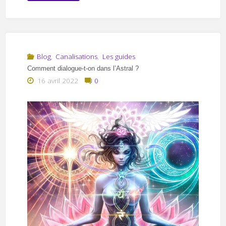
une
demande
à
Blog
,
Canalisations
,
Les guides
Comment dialogue-t-on dans l’Astral ?
une
16 avril 2022
0
entité
neutre"