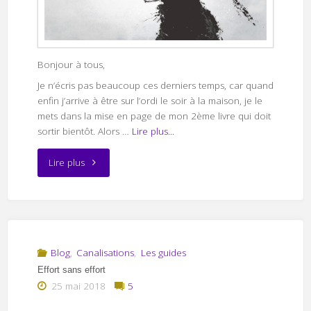
Bonjour à tous,
Je n’écris pas beaucoup ces derniers temps, car quand
enfin j’arrive à être sur l’ordi le soir à la maison, je le
mets dans la mise en page de mon 2ème livre qui doit
sortir bientôt. Alors …
Lire plus...
"La
Lire plus
prise
en
charge"
Blog
,
Canalisations
,
Les guides
Effort sans effort
25 mai 2018
5