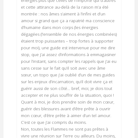
énergies plus que celles de n’importe qui d’autres
et cette attirance au-delà de la raison m’a été
montrée : nos âmes s’aiment à l’infini et d’un
amour si grand que ça a rapatrié ma conscience
d’humaine dans mon corps (les énergies
dégagées (l’ensemble de nos énergies combinées)
étaient trop puissantes – trop fortes à supporter
pour moi), une guide est intervenue pour me dire
stop, que j’ai assez d’informations à emmagasiner
pour l’instant, sans compter les rappels que j’ai eu
sans cesse sur le fait qu’il soit avec une âme
sœur, un topo que j’ai oublié d’un de mes guides
sur les enjeux d’incarnation, qu’il doit vivre ça et
guérir aussi de son côté… bref, moi, je dois tout
accepter et ne plus souffrir de la situation, quoi !
Quant à moi, je dois prendre soin de mon cœur,
guérir des blessures avant d’être prête à ouvrir
mon cœur, d’être prête à aimer d’un tel amour.
C’est ce que j’ai compris du moins.
Non, toutes les Flammes ne sont pas prêtes à
vivre une réunion sur Terre ou ailleurs. Du moins,