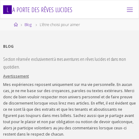
Skip
L
A
P
O
R
T
E
D
E
S
R
Ê
V
E
S
L
U
C
I
D
E
S
to
content
Home
Blog
L’être choisi pour aimer
BLOG
Section réservée exclusivement à mes aventures en rêves lucides et dans mon
quotidien.
Avertissement
Mes expériences reposent uniquement sur ma vie personnelle. En aucun
cas, je ne me base sur des croyances, paroles ou textes extérieurs. Merci
donc de bien vouloir respecter mon univers personnel et de faire preuve
de discernement lorsque vous lirez mes articles. En effet, il est évident que
ce ne sont là que des extraits et que les tenants et aboutissants ne
figurent pas toujours dans mes billets. Sachez aussi que je partage avant
tout pour le plaisir et non par obligation ou notion de devoir quelconque,
alors je participe volontiers au jeu des commentaires lorsque ceux-ci
restent dans le respect de chacun.