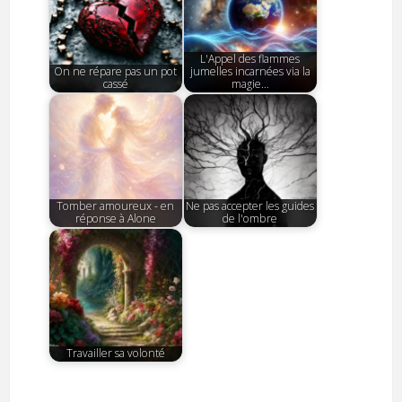
L'Appel des flammes
On ne répare pas un pot
jumelles incarnées via la
cassé
magie…
Tomber amoureux - en
Ne pas accepter les guides
réponse à Alone
de l'ombre
Travailler sa volonté