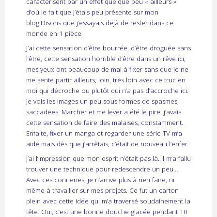
caractérisent par un effet quelque peu « ailleurs »
d’où le fait que j’étais peu présente sur mon
blog.Disons que j’essayais déjà de rester dans ce
monde en 1 pièce !
J’ai cette sensation d’être bourrée, d’être droguée sans
l’être, cette sensation horrible d’être dans un rêve ici,
mes yeux ont beaucoup de mal à fixer sans que je ne
me sente partir ailleurs, loin, très loin avec ce truc en
moi qui décroche ou plutôt qui n’a pas d’accroche ici.
Je vois les images un peu sous formes de spasmes,
saccadées. Marcher et me lever a été le pire, j’avais
cette sensation de faire des malaises, constamment.
Enfaite, fixer un manga et regarder une série TV m’a
aidé mais dès que j’arrêtais, c’était de nouveau l’enfer.
J’ai l’impression que mon esprit n’était pas là. Il m’a fallu
trouver une technique pour redescendre un peu…
Avec ces conneries, je n’arrive plus à rien faire, ni
même à travailler sur mes projets. Ce fut un carton
plein avec cette idée qui m’a traversé soudainement la
tête. Oui, c’est une bonne douche glacée pendant 10