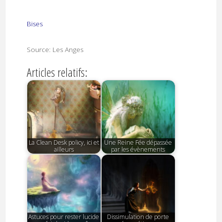
Bises
Source: Les Anges
Articles relatifs:
La Clean Desk policy, ici et
Une Reine Fée dépassée
ailleurs
par les évènements
Astuces pour rester lucide
Dissimulation de porte