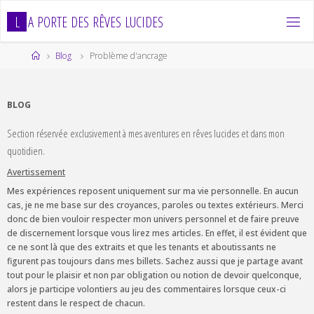
Skip
L
A
P
O
R
T
E
D
E
S
R
Ê
V
E
S
L
U
C
I
D
E
S
to
content
Home
Blog
Problème d'ancrage
BLOG
Section réservée exclusivement à mes aventures en rêves lucides et dans mon
quotidien.
Avertissement
Mes expériences reposent uniquement sur ma vie personnelle. En aucun
cas, je ne me base sur des croyances, paroles ou textes extérieurs. Merci
donc de bien vouloir respecter mon univers personnel et de faire preuve
de discernement lorsque vous lirez mes articles. En effet, il est évident que
ce ne sont là que des extraits et que les tenants et aboutissants ne
figurent pas toujours dans mes billets. Sachez aussi que je partage avant
tout pour le plaisir et non par obligation ou notion de devoir quelconque,
alors je participe volontiers au jeu des commentaires lorsque ceux-ci
restent dans le respect de chacun.