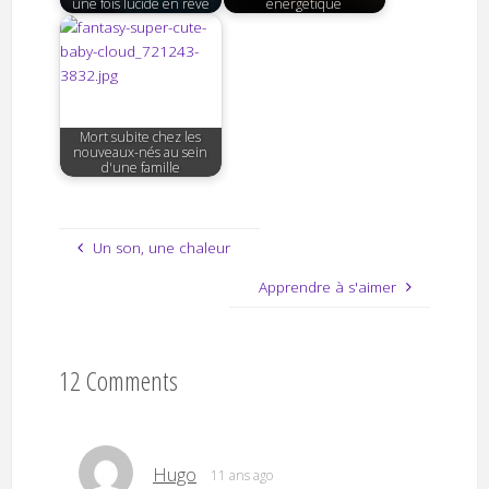
une fois lucide en rêve
énergétique
Mort subite chez les
nouveaux-nés au sein
d'une famille
Un son, une chaleur
Apprendre à s'aimer
12 Comments
Hugo
11 ans ago