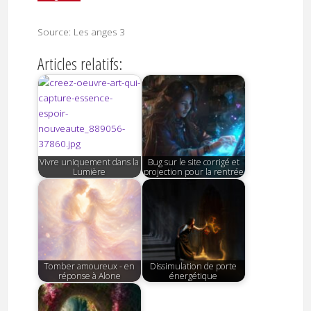
Source: Les anges 3
Articles relatifs:
Vivre uniquement dans la
Bug sur le site corrigé et
Lumière
projection pour la rentrée
Tomber amoureux - en
Dissimulation de porte
réponse à Alone
énergétique