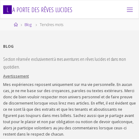
Skip
L
A
P
O
R
T
E
D
E
S
R
Ê
V
E
S
L
U
C
I
D
E
S
to
content
Home
Blog
Tendres mots
BLOG
Section réservée exclusivement à mes aventures en rêves lucides et dans mon
quotidien.
Avertissement
Mes expériences reposent uniquement sur ma vie personnelle. En aucun
cas, je ne me base sur des croyances, paroles ou textes extérieurs. Merci
donc de bien vouloir respecter mon univers personnel et de faire preuve
de discernement lorsque vous lirez mes articles. En effet, il est évident que
ce ne sont là que des extraits et que les tenants et aboutissants ne
figurent pas toujours dans mes billets. Sachez aussi que je partage avant
tout pour le plaisir et non par obligation ou notion de devoir quelconque,
alors je participe volontiers au jeu des commentaires lorsque ceux-ci
restent dans le respect de chacun.