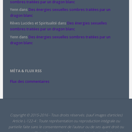
sombres traitées par un dragon blanc
Yenn
dans
Des énergies sexuelles sombres traitées par un
dragon blanc
Rêves Lucides et Spiritualité
dans
Des énergies sexuelles
sombres traitées par un dragon blanc
Yenn
dans
Des énergies sexuelles sombres traitées par un
dragon blanc
MÉTA & FLUX RSS
Flux des commentaires
Copyright © 2015-2016 - Tous droits réservés. (sauf images d'articles)
Article L-122-4 : Toute représentation ou reproduction intégrale ou
partielle faite sans le consentement de l'auteur ou de ses ayant droit ou