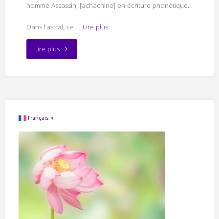
nommé Assassin, [achachine] en écriture phonétique.
Dans l’astral, ce …
Lire plus...
"Les
Lire plus
entités
sombres
nommées
Français
▼
Assassin"