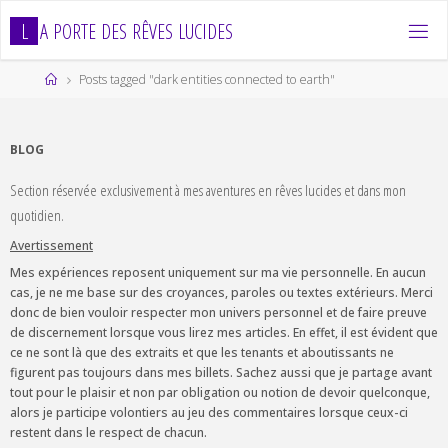
Skip
L
A
P
O
R
T
E
D
E
S
R
Ê
V
E
S
L
U
C
I
D
E
S
to
content
Home
Posts tagged "dark entities connected to earth"
BLOG
Section réservée exclusivement à mes aventures en rêves lucides et dans mon
quotidien.
Avertissement
Mes expériences reposent uniquement sur ma vie personnelle. En aucun
cas, je ne me base sur des croyances, paroles ou textes extérieurs. Merci
donc de bien vouloir respecter mon univers personnel et de faire preuve
de discernement lorsque vous lirez mes articles. En effet, il est évident que
ce ne sont là que des extraits et que les tenants et aboutissants ne
figurent pas toujours dans mes billets. Sachez aussi que je partage avant
tout pour le plaisir et non par obligation ou notion de devoir quelconque,
alors je participe volontiers au jeu des commentaires lorsque ceux-ci
restent dans le respect de chacun.