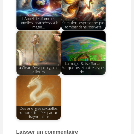
L'Appel des flammes
jumelles incarnées via la
Stimuler l'esprit et ne pas
magie…
tomber dans l'oisiveté
La magie Balise-Sonar,
La Clean Desk policy, ici et
Marqueurs et autres types
ailleurs
de…
Des énergies sexuelles
sombres traitées par un
dragon blanc
Laisser un commentaire