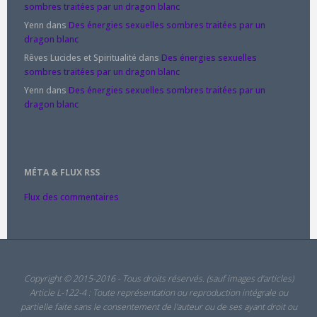
sombres traitées par un dragon blanc
Yenn
dans
Des énergies sexuelles sombres traitées par un
dragon blanc
Rêves Lucides et Spiritualité
dans
Des énergies sexuelles
sombres traitées par un dragon blanc
Yenn
dans
Des énergies sexuelles sombres traitées par un
dragon blanc
MÉTA & FLUX RSS
Flux des commentaires
Copyright © 2015-2016 - Tous droits réservés. (sauf images d'articles)
Article L-122-4 : Toute représentation ou reproduction intégrale ou
partielle faite sans le consentement de l'auteur ou de ses ayant droit ou