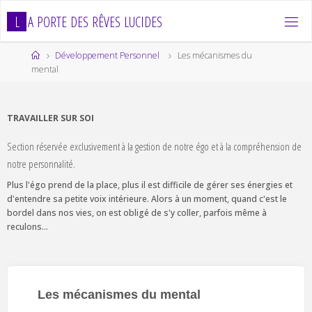
Skip
L
A
P
O
R
T
E
D
E
S
R
Ê
V
E
S
L
U
C
I
D
E
S
to
content
Home
Développement Personnel
Les mécanismes du
mental
TRAVAILLER SUR SOI
Section réservée exclusivement à la gestion de notre égo et à la compréhension de
notre personnalité.
Plus l'égo prend de la place, plus il est difficile de gérer ses énergies et
d'entendre sa petite voix intérieure. Alors à un moment, quand c'est le
bordel dans nos vies, on est obligé de s'y coller, parfois même à
reculons...
Les mécanismes du mental