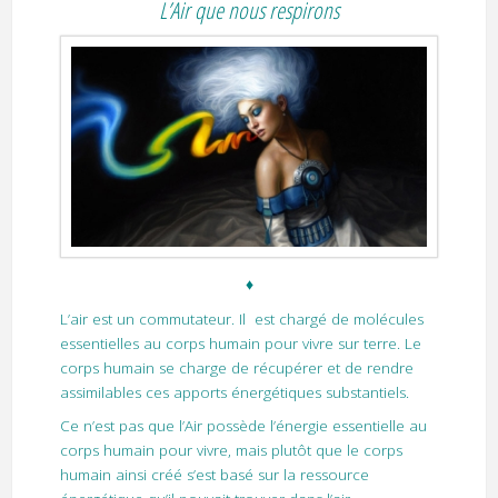
L’Air que nous respirons
♦
L’air est un commutateur. Il est chargé de molécules
essentielles au corps humain pour vivre sur terre. Le
corps humain se charge de récupérer et de rendre
assimilables ces apports énergétiques substantiels.
Ce n’est pas que l’Air possède l’énergie essentielle au
corps humain pour vivre, mais plutôt que le corps
humain ainsi créé s’est basé sur la ressource