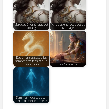
Marques énergétiques et
Marques énergétiques et
Tatouage
Tatouage
Des énergies sexuelles
sombres traitées par un
dragon blanc
Les Soigneurs
Sommes-nous tous sur
Terre de vieilles âmes ?