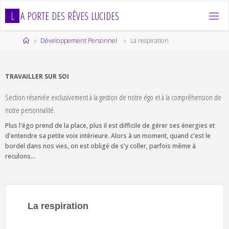
Skip
L
A
P
O
R
T
E
D
E
S
R
Ê
V
E
S
L
U
C
I
D
E
S
to
content
Home
Développement Personnel
La respiration
TRAVAILLER SUR SOI
Section réservée exclusivement à la gestion de notre égo et à la compréhension de
notre personnalité.
Plus l'égo prend de la place, plus il est difficile de gérer ses énergies et
d'entendre sa petite voix intérieure. Alors à un moment, quand c'est le
bordel dans nos vies, on est obligé de s'y coller, parfois même à
reculons...
La respiration