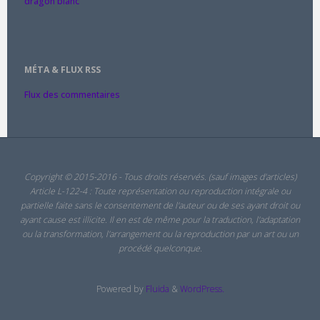
dragon blanc
MÉTA & FLUX RSS
Flux des commentaires
Copyright © 2015-2016 - Tous droits réservés. (sauf images d'articles)
Article L-122-4 : Toute représentation ou reproduction intégrale ou
partielle faite sans le consentement de l'auteur ou de ses ayant droit ou
ayant cause est illicite. Il en est de même pour la traduction, l'adaptation
ou la transformation, l'arrangement ou la reproduction par un art ou un
procédé quelconque.
Powered by
Fluida
&
WordPress.