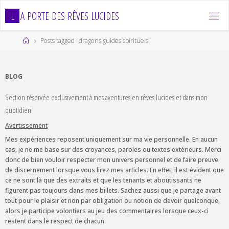
Skip
L
A
P
O
R
T
E
D
E
S
R
Ê
V
E
S
L
U
C
I
D
E
S
to
content
Home
Posts tagged "dragons guides spirituels"
BLOG
Section réservée exclusivement à mes aventures en rêves lucides et dans mon
quotidien.
Avertissement
Mes expériences reposent uniquement sur ma vie personnelle. En aucun
cas, je ne me base sur des croyances, paroles ou textes extérieurs. Merci
donc de bien vouloir respecter mon univers personnel et de faire preuve
de discernement lorsque vous lirez mes articles. En effet, il est évident que
ce ne sont là que des extraits et que les tenants et aboutissants ne
figurent pas toujours dans mes billets. Sachez aussi que je partage avant
tout pour le plaisir et non par obligation ou notion de devoir quelconque,
alors je participe volontiers au jeu des commentaires lorsque ceux-ci
restent dans le respect de chacun.