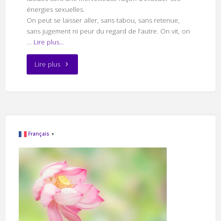
énergies sexuelles.
On peut se laisser aller, sans tabou, sans retenue,
sans jugement ni peur du regard de l’autre. On vit, on
…
Lire plus...
"Des
Lire plus
énergies
sexuelles
sombres
Français
▼
traitées
par
un
dragon