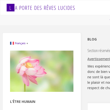
Skip
L
A
P
O
R
T
E
D
E
S
R
Ê
V
E
S
L
U
C
I
D
E
S
to
content
BLOG
Français
▼
Section réservé
Avertissemen
Mes expérienc
donc de bien v
ne sont là que
le plaisir et 
respect de ch
L’ÊTRE HUMAIN