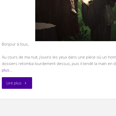
Bonjour à tous,
Au cours de ma nuit, j’ouvris les yeux dans une pièce où un hom
dossiers retomba lourdement dessus, puis il tendit la main en d
plus...
"Endométriose
Lire plus
et
appel