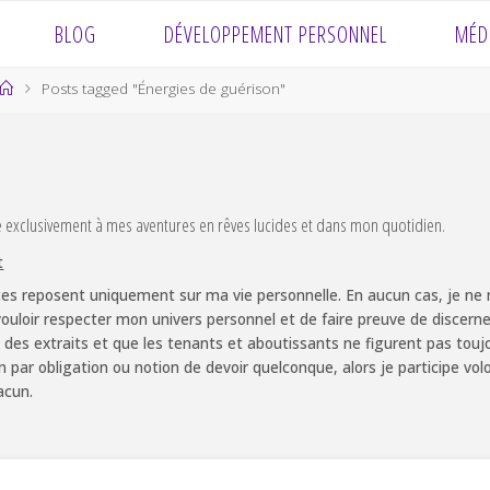
BLOG
DÉVELOPPEMENT PERSONNEL
MÉD
Home
Posts tagged "Énergies de guérison"
e exclusivement à mes aventures en rêves lucides et dans mon quotidien.
t
es reposent uniquement sur ma vie personnelle. En aucun cas, je ne m
ouloir respecter mon univers personnel et de faire preuve de discernem
 des extraits et que les tenants et aboutissants ne figurent pas touj
non par obligation ou notion de devoir quelconque, alors je participe v
acun.