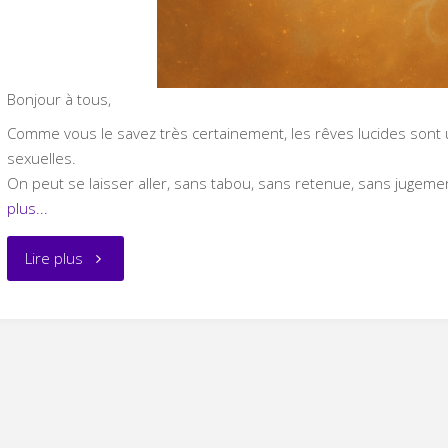
Bonjour à tous,
Comme vous le savez très certainement, les rêves lucides sont
sexuelles.
On peut se laisser aller, sans tabou, sans retenue, sans jugemen
plus...
"Des
Lire plus
énergies
sexuelles
sombres
traitées