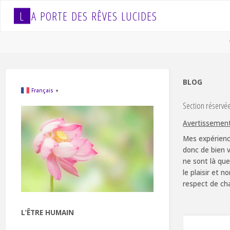
Skip
L
A
P
O
R
T
E
D
E
S
R
Ê
V
E
S
L
U
C
I
D
E
S
to
content
BLOG
Français
▼
Section réservé
Avertissemen
Mes expérienc
donc de bien v
ne sont là que
le plaisir et 
respect de ch
L’ÊTRE HUMAIN