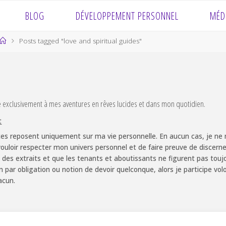
BLOG
DÉVELOPPEMENT PERSONNEL
MÉD
Home
Posts tagged "love and spiritual guides"
e exclusivement à mes aventures en rêves lucides et dans mon quotidien.
t
es reposent uniquement sur ma vie personnelle. En aucun cas, je ne m
ouloir respecter mon univers personnel et de faire preuve de discernem
 des extraits et que les tenants et aboutissants ne figurent pas touj
non par obligation ou notion de devoir quelconque, alors je participe v
acun.