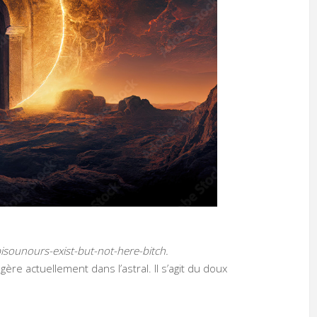
isounours-exist-but-not-here-bitch.
ère actuellement dans l’astral. Il s’agit du doux