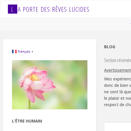
Skip
L
A
P
O
R
T
E
D
E
S
R
Ê
V
E
S
L
U
C
I
D
E
S
to
content
BLOG
Français
▼
Section réservé
Avertissemen
Mes expérienc
donc de bien v
ne sont là que
le plaisir et 
respect de ch
L’ÊTRE HUMAIN