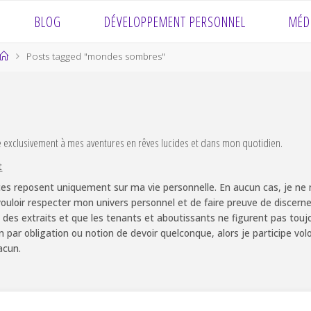
BLOG
DÉVELOPPEMENT PERSONNEL
MÉD
Home
Posts tagged "mondes sombres"
e exclusivement à mes aventures en rêves lucides et dans mon quotidien.
t
es reposent uniquement sur ma vie personnelle. En aucun cas, je ne m
ouloir respecter mon univers personnel et de faire preuve de discernem
 des extraits et que les tenants et aboutissants ne figurent pas touj
non par obligation ou notion de devoir quelconque, alors je participe v
acun.