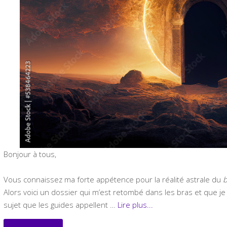
Bonjour à tous,
Vous connaissez ma forte appétence pour la réalité astrale du
b
Alors voici un dossier qui m’est retombé dans les bras et que je g
sujet que les guides appellent …
Lire plus...