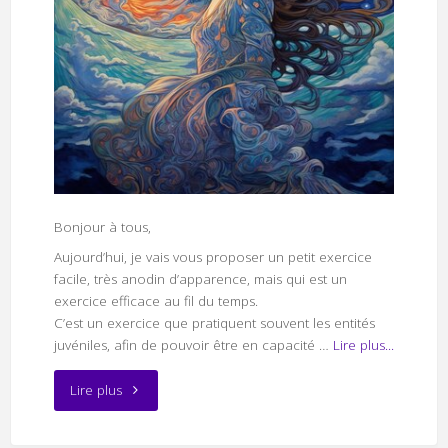
Bonjour à tous,
Aujourd’hui, je vais vous proposer un petit exercice
facile, très anodin d’apparence, mais qui est un
exercice efficace au fil du temps.
C’est un exercice que pratiquent souvent les entités
juvéniles, afin de pouvoir être en capacité …
Lire plus...
"Exercice
Lire plus
de