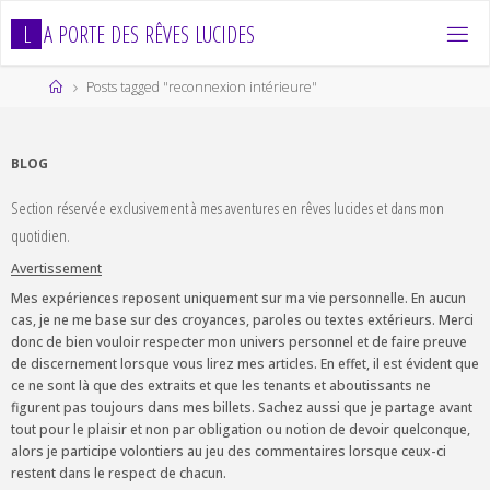
Skip
L
A
P
O
R
T
E
D
E
S
R
Ê
V
E
S
L
U
C
I
D
E
S
to
content
Home
Posts tagged "reconnexion intérieure"
BLOG
Section réservée exclusivement à mes aventures en rêves lucides et dans mon
quotidien.
Avertissement
Mes expériences reposent uniquement sur ma vie personnelle. En aucun
cas, je ne me base sur des croyances, paroles ou textes extérieurs. Merci
donc de bien vouloir respecter mon univers personnel et de faire preuve
de discernement lorsque vous lirez mes articles. En effet, il est évident que
ce ne sont là que des extraits et que les tenants et aboutissants ne
figurent pas toujours dans mes billets. Sachez aussi que je partage avant
tout pour le plaisir et non par obligation ou notion de devoir quelconque,
alors je participe volontiers au jeu des commentaires lorsque ceux-ci
restent dans le respect de chacun.