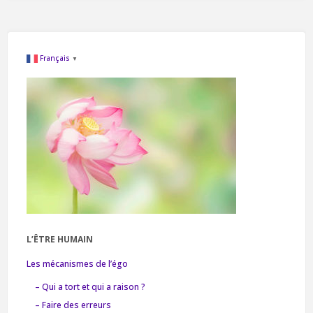
reconnexion
à
Français
▼
ses
énergies
personnelles"
L’ÊTRE HUMAIN
Les mécanismes de l’égo
– Qui a tort et qui a raison ?
– Faire des erreurs