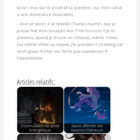
(pour ceux qui se poserait la question, oui, mon canal
a une dominance masculine)
– Bon et sinon, il se réveille Charles machin, que je
puisse finir mon bouquin moi ?! Hé hooooo !! Je te
préviens, quand je trouve un créneau, même 10min,
t’as intérêt d’être au taquet, j’te préviens !! Le timing est
short grave !!! Pitié, me lâche pas maintenant !!!
Pitiéééééééé
Articles relatifs:
Dissimulation de porte
Savoir affirmer ses
énergétique
besoins intérieurs