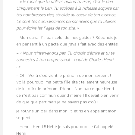
– « le canal que tu utilises quand tu écris, c’est le tien.
Uniquement le tien. Tu accèdes à la richesse acquise par
tes nombreuses vies, stockée au coeur de ton essence.
Ce sont tes Connaissances personnelles que tu utilises
pour écrire les Pages de ton site. »
– Mon canal ?… pas celui de mes guides ? Répondis-je
en pensant à un pacte que j’avais fait avec des entités.
– « Nous n’intervenons pas. Tu choisis d’écrire et tu te
connectes à ton propre canal… celui de Charles-Henri-…
. »
– Oh ! Voilà d’où vient le prénom de mon serpent !
Voilà pourquoi ma petite fille était tellement heureuse
de lui offrir le prénom d’Henri ! Nan parce que Henri
ce n’est pas commun quand même ! Il devait bien venir
de quelque part mais je ne savais pas d’où !
Je rouvris un oeil dans mon lit, et ris en appelant mon
serpent.
– Henri ! Henri !! Héhé je sais pourquoi je t’ai appelé
Henri !