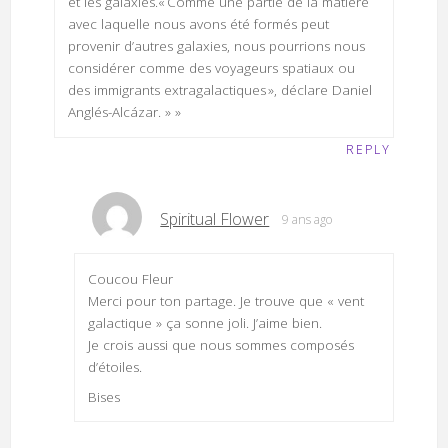
et les galaxies.« Comme une partie de la matière
avec laquelle nous avons été formés peut
provenir d’autres galaxies, nous pourrions nous
considérer comme des voyageurs spatiaux ou
des immigrants extragalactiques », déclare Daniel
Anglés-Alcázar. » »
REPLY
Spiritual Flower
9 ans ago
Coucou Fleur
Merci pour ton partage. Je trouve que « vent
galactique » ça sonne joli. J’aime bien.
Je crois aussi que nous sommes composés
d’étoiles.
Bises