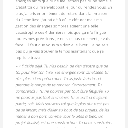
énergies alors que tu ne me lâchais pas d’une semelle.
C’était toi qui m’enveloppait le jour du rendez vous. En
plus j’ai pris énormément de retard dans la livraison
du 2eme livre. J’aurai déjà dû le clôturer mais ma
gestion des énergies sombres étaient une telle
catastrophe ces 4 derniers mois que ça m’a flingué
toutes mes prévisions. Je ne sais pas comment je vais
faire… Il faut que vous m’aidiez à le livrer… je ne sais
pas où je vais trouver le temps maintenant que j’ai
repris le travail.
– « Il t’aide déjà. Tu n’as besoin de rien d’autre que de
toi pour finir ton livre. Tes énergies sont canalisées, tu
n’as plus à t’en préoccuper. Tu as juste à écrire, et
prendre le temps de te reposer. Correctement. Tu
comprends ? Tu ne pourras pas tout faire fatiguée. Tu
ne pourras pas tout enchainer. Tu as écrit la majeure
partie, soit. Mais souviens-toi que le plus dur n’est pas
de se lancer, mais d’aller au bout de tes projets, de les
mener à bon port, comme vous le dites si bien. Un
projet finalisé, est une construction. Tu peux construire,