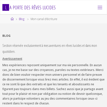
Skip
L
A
P
O
R
T
E
D
E
S
R
Ê
V
E
S
L
U
C
I
D
E
S
to
content
Home
Blog
Mon canal d’écriture
BLOG
Section réservée exclusivement à mes aventures en rêves lucides et dans mon
quotidien.
Avertissement
Mes expériences reposent uniquement sur ma vie personnelle. En aucun
cas, je ne me base sur des croyances, paroles ou textes extérieurs. Merci
donc de bien vouloir respecter mon univers personnel et de faire preuve
de discernement lorsque vous lirez mes articles. En effet, il est évident que
ce ne sont là que des extraits et que les tenants et aboutissants ne
figurent pas toujours dans mes billets. Sachez aussi que je partage avant
tout pour le plaisir et non par obligation ou notion de devoir quelconque,
alors je participe volontiers au jeu des commentaires lorsque ceux-ci
restent dans le respect de chacun.