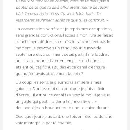
tu peux te reposer en chemin, mais ne te mets pas à
douter de ce que tu as à offrir avant même de l’avoir
bâti. Tu veux écrire, écris. Tu veux bâtir, batis. Tu
regarderas seulement après ce que tu as construit. »
La conversation s’arrêta et je repris mes occupations,
sans grandes convictions, l’accès à mon livre se faisait
franchement désirer et ce n’était franchement pas le
moment. Je prévoyais un rendu pour le mois de
septembre et vu comment s’était parti, il me faudrait
un miracle pour le livrer en temps et en heure. Ils
étaient où ces fichus guides et ce canal d’écriture
quand j’en avais atrocement besoin ?
Du coup, les soirs, je pleurnichais misère à mes
guides. « Donnez-moi un canal que je puisse finir
d’écrire… Il est où ce canal ! Ouvrez le moi !!! Je veux
un guide qui peut m’aider à finir mon livre ! »
demandai-je en boudant toute une semaine durant.
Quelques jours plus tard, une fois en rêve lucide, une
voix m’interpella par télépathie.