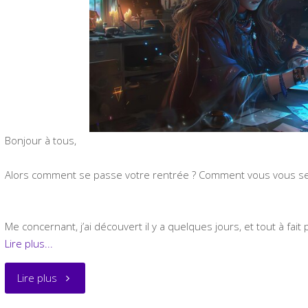
Bonjour à tous,
Alors comment se passe votre rentrée ? Comment vous vous sen
Me concernant, j’ai découvert il y a quelques jours, et tout à fa
Lire plus...
"Bug
Lire plus