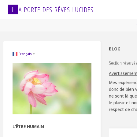
Skip
L
A
P
O
R
T
E
D
E
S
R
Ê
V
E
S
L
U
C
I
D
E
S
to
content
BLOG
Français
▼
Section réservé
Avertissemen
Mes expérienc
donc de bien v
ne sont là que
le plaisir et 
respect de ch
L’ÊTRE HUMAIN