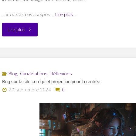
–
« Tu n’as pas compris
…
Lire plus...
"Changement
Lire plus
d’attitude
soudain"
Blog
,
Canalisations
,
Réflexions
Bug sur le site corrigé et projection pour la rentrée
20 septembre 2024
0