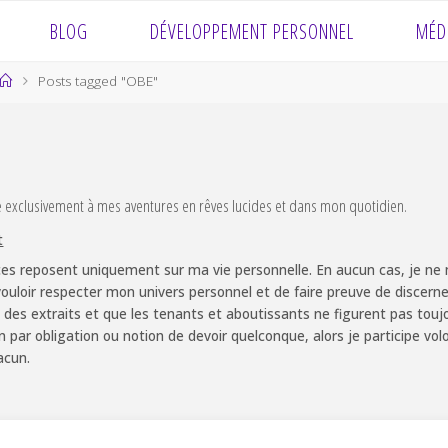
BLOG
DÉVELOPPEMENT PERSONNEL
MÉD
Home
Posts tagged "OBE"
e exclusivement à mes aventures en rêves lucides et dans mon quotidien.
t
es reposent uniquement sur ma vie personnelle. En aucun cas, je ne m
ouloir respecter mon univers personnel et de faire preuve de discernem
 des extraits et que les tenants et aboutissants ne figurent pas touj
non par obligation ou notion de devoir quelconque, alors je participe v
acun.