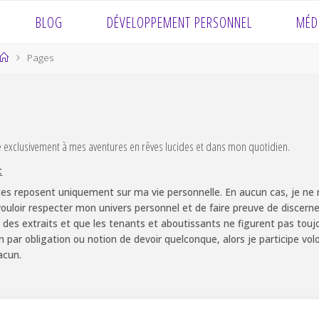
BLOG
DÉVELOPPEMENT PERSONNEL
MÉD
Home
Pages
e exclusivement à mes aventures en rêves lucides et dans mon quotidien.
t
es reposent uniquement sur ma vie personnelle. En aucun cas, je ne m
ouloir respecter mon univers personnel et de faire preuve de discernem
 des extraits et que les tenants et aboutissants ne figurent pas touj
non par obligation ou notion de devoir quelconque, alors je participe v
acun.