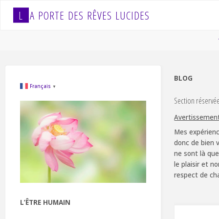
Skip
L
A
P
O
R
T
E
D
E
S
R
Ê
V
E
S
L
U
C
I
D
E
S
to
content
BLOG
Français
▼
Section réservé
Avertissemen
Mes expérienc
donc de bien v
ne sont là que
le plaisir et 
respect de ch
L’ÊTRE HUMAIN