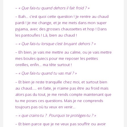
–
« Que fais-tu quand dehors il fait froid ? »
– Bah… c’est quoi cette question ! Je rentre au chaud
pardi ! Je me change, et je me mets dans mon super
pyjama, avec des grosses chaussettes et hop ! Dans
les pantoufles ! Là, bien au chaud !
– « Que fais-tu lorsque c’est bruyant dehors ? »
– Eh bien, je vais me mettre au calme, ou je vais mettre
mes boules quiecs pour me reposer les petites
oreilles, enfin… ma tête surtout !
– « Que fais-tu quand tu vas mal ? »
– Et bien je reste tranquille chez moi, et surtout bien
au chaud….. en faite, je n’aime pas être au froid mais
alors pas du tout, je me rends compte maintenant que
tu me poses ces questions. Mais je ne comprends
toujours pas où tu veux en venir…
– « que crains-tu ? Pourquoi te protèges-tu ? »
– Et bien parce que je ne veux pas souffrir ou avoir