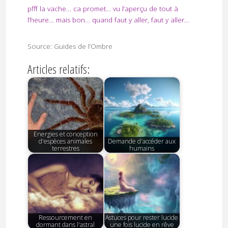
pfff la vache… ca promet… vu l’aperçu de tout à
l’heure… mais bon… quand faut y aller, faut y aller…
Source: Guides de l’Ombre
Articles relatifs:
Energies et conception
d'espèces animales
Demande d'accéder aux
terrestres
humains
Ressourcement en
Astuces pour rester lucide
dormant dans l'astral
une fois lucide en rêve