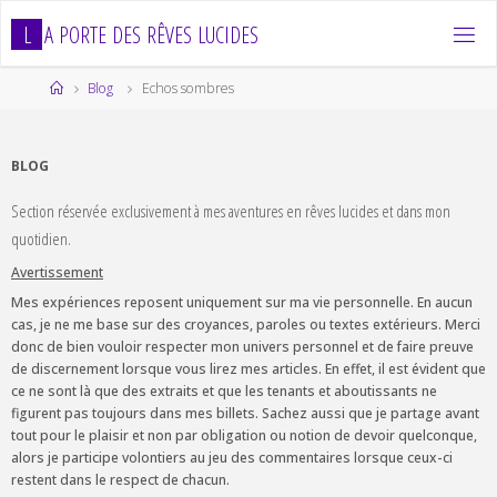
Skip
L
A
P
O
R
T
E
D
E
S
R
Ê
V
E
S
L
U
C
I
D
E
S
to
content
Home
Blog
Echos sombres
BLOG
Section réservée exclusivement à mes aventures en rêves lucides et dans mon
quotidien.
Avertissement
Mes expériences reposent uniquement sur ma vie personnelle. En aucun
cas, je ne me base sur des croyances, paroles ou textes extérieurs. Merci
donc de bien vouloir respecter mon univers personnel et de faire preuve
de discernement lorsque vous lirez mes articles. En effet, il est évident que
ce ne sont là que des extraits et que les tenants et aboutissants ne
figurent pas toujours dans mes billets. Sachez aussi que je partage avant
tout pour le plaisir et non par obligation ou notion de devoir quelconque,
alors je participe volontiers au jeu des commentaires lorsque ceux-ci
restent dans le respect de chacun.