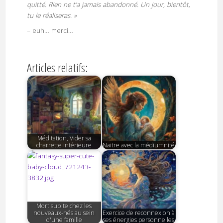
quitté. Rien ne t’a jamais abandonné. Un jour, bientôt,
tu le réaliseras. »
– euh… merci…
Articles relatifs:
Méditation, Vider sa
charrette intérieure
Naitre avec la médiumnité
Mort subite chez les
nouveaux-nés au sein
Exercice de reconnexion à
d'une famille
ses énergies personnelles