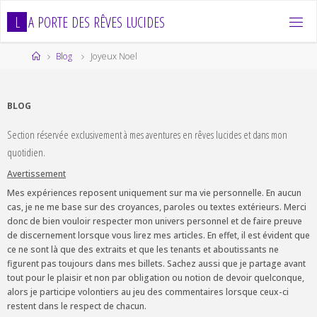
Skip
L
A
P
O
R
T
E
D
E
S
R
Ê
V
E
S
L
U
C
I
D
E
S
to
content
Home
Blog
Joyeux Noel
BLOG
Section réservée exclusivement à mes aventures en rêves lucides et dans mon
quotidien.
Avertissement
Mes expériences reposent uniquement sur ma vie personnelle. En aucun
cas, je ne me base sur des croyances, paroles ou textes extérieurs. Merci
donc de bien vouloir respecter mon univers personnel et de faire preuve
de discernement lorsque vous lirez mes articles. En effet, il est évident que
ce ne sont là que des extraits et que les tenants et aboutissants ne
figurent pas toujours dans mes billets. Sachez aussi que je partage avant
tout pour le plaisir et non par obligation ou notion de devoir quelconque,
alors je participe volontiers au jeu des commentaires lorsque ceux-ci
restent dans le respect de chacun.