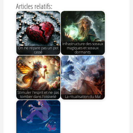
Articles relatifs:
Infrastructure des sceaux
On ne répare pas un pot
magiques et sceaux
cassé
dormants
Stimuler l'esprit et ne pas
tomber dans l'oisiveté
La ritualisation du Mal