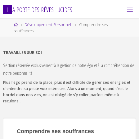
Skip
L
A
P
O
R
T
E
D
E
S
R
Ê
V
E
S
L
U
C
I
D
E
S
to
content
Home
Développement Personnel
Comprendre ses
souffrances
TRAVAILLER SUR SOI
Section réservée exclusivement à la gestion de notre égo et à la compréhension de
notre personnalité.
Plus l'égo prend de la place, plus il est difficile de gérer ses énergies et
d'entendre sa petite voix intérieure. Alors à un moment, quand c'est le
bordel dans nos vies, on est obligé de s'y coller, parfois même à
reculons...
Comprendre ses souffrances