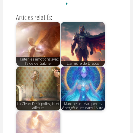
♦
Articles relatifs:
Traiter les émotions avec
l'aide de Gabriel
L'armure de Dracos
La Clean Desk policy, ici et
Marques et Marqueurs
ailleurs
énergétiques dans l'Aura