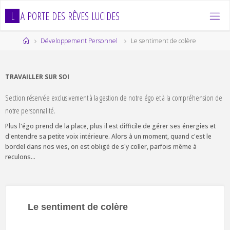
Skip
L
A
P
O
R
T
E
D
E
S
R
Ê
V
E
S
L
U
C
I
D
E
S
to
content
Home
Développement Personnel
Le sentiment de colère
TRAVAILLER SUR SOI
Section réservée exclusivement à la gestion de notre égo et à la compréhension de
notre personnalité.
Plus l'égo prend de la place, plus il est difficile de gérer ses énergies et
d'entendre sa petite voix intérieure. Alors à un moment, quand c'est le
bordel dans nos vies, on est obligé de s'y coller, parfois même à
reculons...
Le sentiment de colère