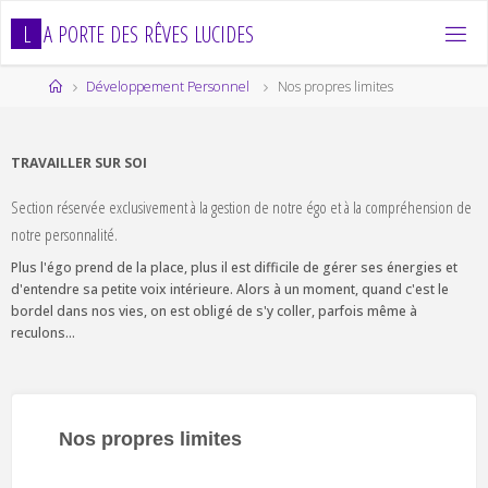
Skip
L
A
P
O
R
T
E
D
E
S
R
Ê
V
E
S
L
U
C
I
D
E
S
to
content
Home
Développement Personnel
Nos propres limites
TRAVAILLER SUR SOI
Section réservée exclusivement à la gestion de notre égo et à la compréhension de
notre personnalité.
Plus l'égo prend de la place, plus il est difficile de gérer ses énergies et
d'entendre sa petite voix intérieure. Alors à un moment, quand c'est le
bordel dans nos vies, on est obligé de s'y coller, parfois même à
reculons...
Nos propres limites