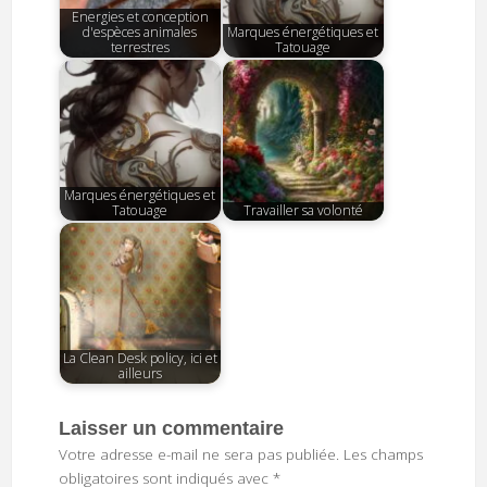
Energies et conception
d'espèces animales
Marques énergétiques et
terrestres
Tatouage
Marques énergétiques et
Tatouage
Travailler sa volonté
La Clean Desk policy, ici et
ailleurs
Laisser un commentaire
Votre adresse e-mail ne sera pas publiée.
Les champs
obligatoires sont indiqués avec
*