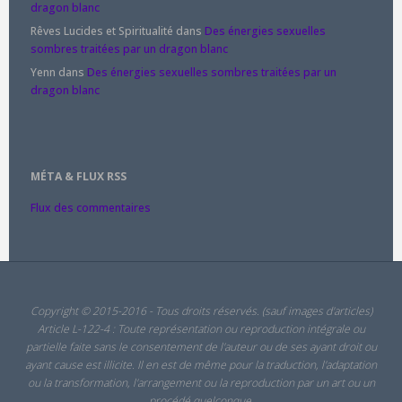
dragon blanc
Rêves Lucides et Spiritualité
dans
Des énergies sexuelles
sombres traitées par un dragon blanc
Yenn
dans
Des énergies sexuelles sombres traitées par un
dragon blanc
MÉTA & FLUX RSS
Flux des commentaires
Copyright © 2015-2016 - Tous droits réservés. (sauf images d'articles)
Article L-122-4 : Toute représentation ou reproduction intégrale ou
partielle faite sans le consentement de l'auteur ou de ses ayant droit ou
ayant cause est illicite. Il en est de même pour la traduction, l'adaptation
ou la transformation, l'arrangement ou la reproduction par un art ou un
procédé quelconque.