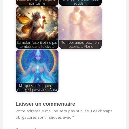
spiritualité
soudain
Stimuler l'esprit et ne pas
Tomber amoureux - en
tomber dans l'oisiveté
réponse à Alone
Marques et Marqueurs
énergétiques dans l'Aura
Laisser un commentaire
Votre adresse e-mail ne sera pas publiée.
Les champs
obligatoires sont indiqués avec
*