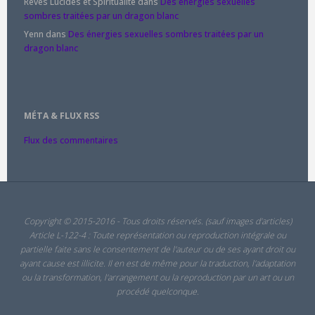
Rêves Lucides et Spiritualité
dans
Des énergies sexuelles
sombres traitées par un dragon blanc
Yenn
dans
Des énergies sexuelles sombres traitées par un
dragon blanc
MÉTA & FLUX RSS
Flux des commentaires
Copyright © 2015-2016 - Tous droits réservés. (sauf images d'articles)
Article L-122-4 : Toute représentation ou reproduction intégrale ou
partielle faite sans le consentement de l'auteur ou de ses ayant droit ou
ayant cause est illicite. Il en est de même pour la traduction, l'adaptation
ou la transformation, l'arrangement ou la reproduction par un art ou un
procédé quelconque.