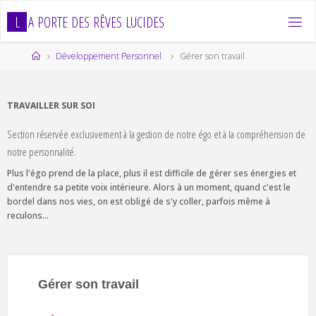
Skip
L
A
P
O
R
T
E
D
E
S
R
Ê
V
E
S
L
U
C
I
D
E
S
to
content
Home
Développement Personnel
Gérer son travail
TRAVAILLER SUR SOI
Section réservée exclusivement à la gestion de notre égo et à la compréhension de
notre personnalité.
Plus l'égo prend de la place, plus il est difficile de gérer ses énergies et
d'entendre sa petite voix intérieure. Alors à un moment, quand c'est le
bordel dans nos vies, on est obligé de s'y coller, parfois même à
reculons...
Gérer son travail