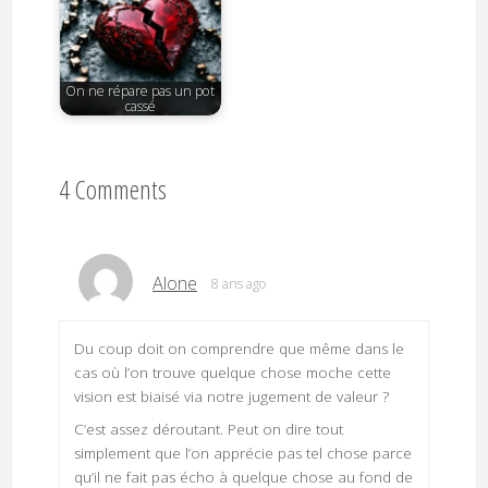
On ne répare pas un pot
cassé
4 Comments
Alone
8 ans ago
Du coup doit on comprendre que même dans le
cas où l’on trouve quelque chose moche cette
vision est biaisé via notre jugement de valeur ?
C’est assez déroutant. Peut on dire tout
simplement que l’on apprécie pas tel chose parce
qu’il ne fait pas écho à quelque chose au fond de