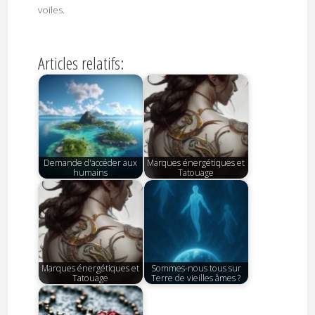
voiles.
Articles relatifs:
Demande d'accéder aux
Marques énergétiques et
humains
Tatouage
Marques énergétiques et
Sommes-nous tous sur
Tatouage
Terre de vieilles âmes ?