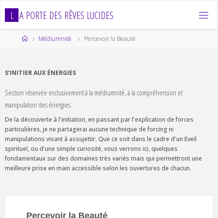
Skip
L
A
P
O
R
T
E
D
E
S
R
Ê
V
E
S
L
U
C
I
D
E
S
to
content
Home
Médiumnité
Percevoir la Beauté
S’INITIER AUX ÉNERGIES
Section réservée exclusivement à la médiumnité, à la compréhension et
manipulation des énergies.
De la découverte à l'initiation, en passant par l'explication de forces
particulières, je ne partagerai aucune technique de forcing ni
manipulations visant à assujettir. Que ce soit dans le cadre d'un Eveil
spirituel, ou d'une simple curiosité, vous verrons ici, quelques
fondamentaux sur des domaines très variés mais qui permettront une
meilleure prise en main accessible selon les ouvertures de chacun.
Percevoir la Beauté