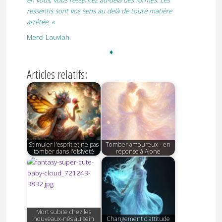
en vous, vous ressentez au-delà des formes. Les
ressentis sont vos sens au delà de toute matière
arrêtée. «
Merci Lauviah.
♦
Articles relatifs:
Stimuler l'esprit et ne pas
Tomber amoureux - en
tomber dans l'oisiveté
réponse à Alone
Mort subite chez les
nouveaux-nés au sein
Changement d’attitude