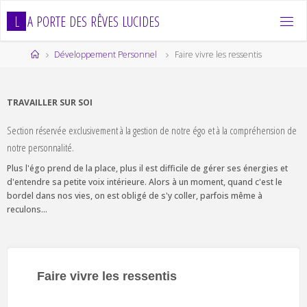
Skip
L
A
P
O
R
T
E
D
E
S
R
Ê
V
E
S
L
U
C
I
D
E
S
to
content
Home
Développement Personnel
Faire vivre les ressentis
TRAVAILLER SUR SOI
Section réservée exclusivement à la gestion de notre égo et à la compréhension de
notre personnalité.
Plus l'égo prend de la place, plus il est difficile de gérer ses énergies et
d'entendre sa petite voix intérieure. Alors à un moment, quand c'est le
bordel dans nos vies, on est obligé de s'y coller, parfois même à
reculons...
Faire vivre les ressentis