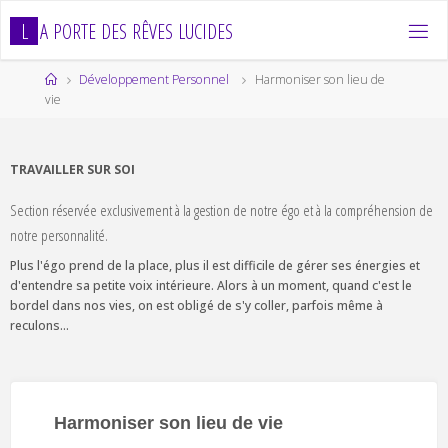
Skip
L
A
P
O
R
T
E
D
E
S
R
Ê
V
E
S
L
U
C
I
D
E
S
to
content
Home
Développement Personnel
Harmoniser son lieu de
vie
TRAVAILLER SUR SOI
Section réservée exclusivement à la gestion de notre égo et à la compréhension de
notre personnalité.
Plus l'égo prend de la place, plus il est difficile de gérer ses énergies et
d'entendre sa petite voix intérieure. Alors à un moment, quand c'est le
bordel dans nos vies, on est obligé de s'y coller, parfois même à
reculons...
Harmoniser son lieu de vie