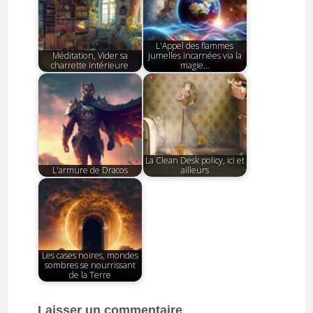
L'Appel des flammes
Méditation, Vider sa
jumelles incarnées via la
charrette intérieure
magie…
La Clean Desk policy, ici et
L'armure de Dracos
ailleurs
Les cases noires, mondes
sombres se nourrissant
de la Terre
Laisser un commentaire