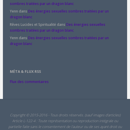
sombres traitées par un dragon blanc
Yenn
dans
Des énergies sexuelles sombres traitées par un
dragon blanc
Rêves Lucides et Spiritualité
dans
Des énergies sexuelles
sombres traitées par un dragon blanc
Yenn
dans
Des énergies sexuelles sombres traitées par un
dragon blanc
MÉTA & FLUX RSS
Flux des commentaires
Copyright © 2015-2016 - Tous droits réservés. (sauf images d'articles)
Article L-122-4 : Toute représentation ou reproduction intégrale ou
partielle faite sans le consentement de l'auteur ou de ses ayant droit ou