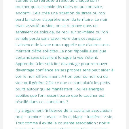
s’affole et se retrouve à l’affut de chaque son /
toucher qui lui semble décuplés ou au contraire,
endormi. Cela crée une situation de stress où l’on
perd la notion d’appréhension du territoire. Le noir
étant associé au vide, on se retrouve dans un
sentiment de solitude, de repli sur soi-même où l’on
semble perdu sans savoir vivre dans cet espace.
L’absence de la vue nous rappelle que d’autres sens
méritent d’être sollicités. Le noir rappelle aussi que
certains sens s’éveillent lorsque la vue s’éteint.
Apprendre à les solliciter davantage pour retrouver
davantage confiance en ses propres sens peut aider à
voir le noir différemment. A-t-on peur du noir ou du
vide qu’il génère ? Est-ce-que ce sont plutôt les petits
bruits autour qui se manifestent ? ou les énergies
subtiles que l’on ressent parce que le toucher est
réveillé dans ces conditions ?
Il y a également l’influence de la courante association
noir = sombre = néant => fin et blanc = lumière => vie.
Tout comme il existe la courante association : noir =