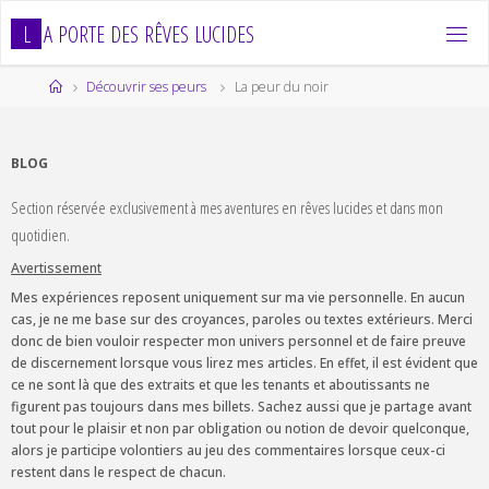
Skip
L
A
P
O
R
T
E
D
E
S
R
Ê
V
E
S
L
U
C
I
D
E
S
to
content
Home
Découvrir ses peurs
La peur du noir
BLOG
Section réservée exclusivement à mes aventures en rêves lucides et dans mon
quotidien.
Avertissement
Mes expériences reposent uniquement sur ma vie personnelle. En aucun
cas, je ne me base sur des croyances, paroles ou textes extérieurs. Merci
donc de bien vouloir respecter mon univers personnel et de faire preuve
de discernement lorsque vous lirez mes articles. En effet, il est évident que
ce ne sont là que des extraits et que les tenants et aboutissants ne
figurent pas toujours dans mes billets. Sachez aussi que je partage avant
tout pour le plaisir et non par obligation ou notion de devoir quelconque,
alors je participe volontiers au jeu des commentaires lorsque ceux-ci
restent dans le respect de chacun.