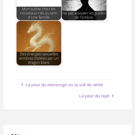
Mort subite chez les
nouveaux-nés au sein
Ne pas accepter les guides
d'une famille
de l'ombre
Des énergies sexuelles
sombres traitées par un
dragon blanc
La peur du mensonge ou la soif de vérité
La peur du rejet