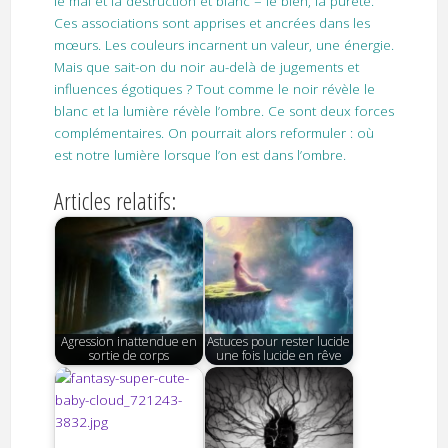
le mal et la destruction et blanc = le bien, la pureté.
Ces associations sont apprises et ancrées dans les
mœurs. Les couleurs incarnent un valeur, une énergie.
Mais que sait-on du noir au-delà de jugements et
influences égotiques ? Tout comme le noir révèle le
blanc et la lumière révèle l’ombre. Ce sont deux forces
complémentaires. On pourrait alors reformuler : où
est notre lumière lorsque l’on est dans l’ombre.
Articles relatifs:
Agression inattendue en
Astuces pour rester lucide
sortie de corps
une fois lucide en rêve