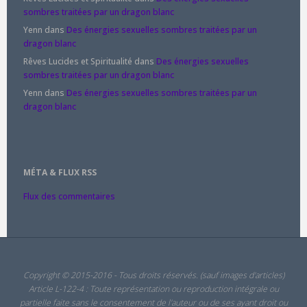
sombres traitées par un dragon blanc
Yenn
dans
Des énergies sexuelles sombres traitées par un
dragon blanc
Rêves Lucides et Spiritualité
dans
Des énergies sexuelles
sombres traitées par un dragon blanc
Yenn
dans
Des énergies sexuelles sombres traitées par un
dragon blanc
MÉTA & FLUX RSS
Flux des commentaires
Copyright © 2015-2016 - Tous droits réservés. (sauf images d'articles)
Article L-122-4 : Toute représentation ou reproduction intégrale ou
partielle faite sans le consentement de l'auteur ou de ses ayant droit ou