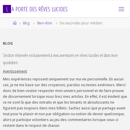
Skip
L
A
P
O
R
T
E
D
E
S
R
Ê
V
E
S
L
U
C
I
D
E
S
to
content
Home
Blog
Bien-être
Dix secondes pour méditer
BLOG
Section réservée exclusivement à mes aventures en rêves lucides et dans mon
quotidien.
Avertissement
Mes expériences reposent uniquement sur ma vie personnelle. En aucun
cas, je ne me base sur des croyances, paroles ou textes extérieurs. Merci
donc de bien vouloir respecter mon univers personnel et de faire preuve
de discernement lorsque vous lirez mes articles. En effet, il est évident que
ce ne sont là que des extraits et que les tenants et aboutissants ne
figurent pas toujours dans mes billets. Sachez aussi que je partage avant
tout pour le plaisir et non par obligation ou notion de devoir quelconque,
alors je participe volontiers au jeu des commentaires lorsque ceux-ci
restent dans le respect de chacun.