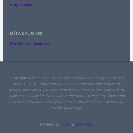
dragon blanc
MÉTA & FLUX RSS
Flux des commentaires
Copyright © 2015-2016 - Tous droits réservés. (sauf images d'articles)
Article L-122-4 : Toute représentation ou reproduction intégrale ou
partielle faite sans le consentement de l'auteur ou de ses ayant droit ou
ayant cause est illicite. Il en est de même pour la traduction, l'adaptation
ou la transformation, l'arrangement ou la reproduction par un art ou un
procédé quelconque.
Powered by
Fluida
&
WordPress.