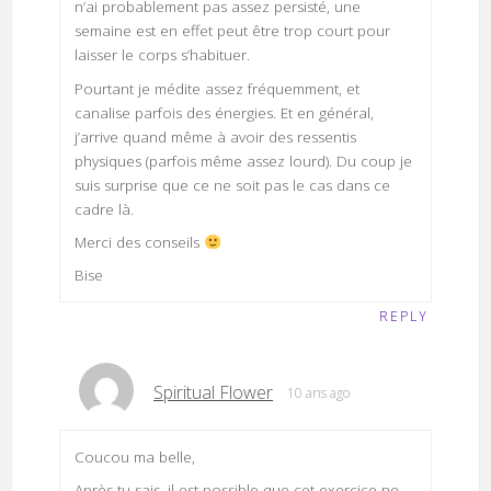
n’ai probablement pas assez persisté, une
semaine est en effet peut être trop court pour
laisser le corps s’habituer.
Pourtant je médite assez fréquemment, et
canalise parfois des énergies. Et en général,
j’arrive quand même à avoir des ressentis
physiques (parfois même assez lourd). Du coup je
suis surprise que ce ne soit pas le cas dans ce
cadre là.
Merci des conseils
Bise
REPLY
Spiritual Flower
10 ans ago
Coucou ma belle,
Après tu sais, il est possible que cet exercice ne