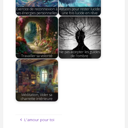
Exercice de reconnexion à
Astuces pour rester lucide
ses énergies personnelles
une fois lucide en rêve
Ne pas accepter les guides
Travailler sa volonté
de l'ombre
Méditation, Vider sa
charrette intérieure
L'amour pour toi