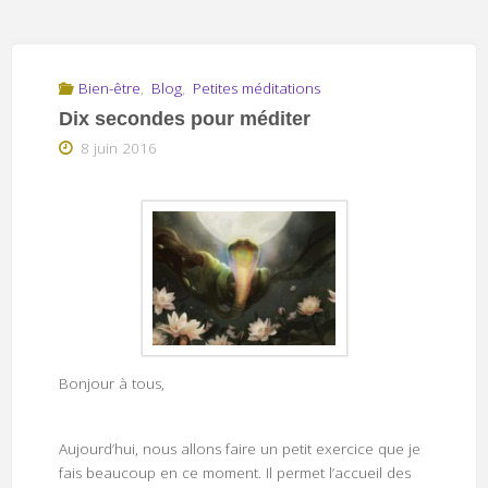
Bien-être
,
Blog
,
Petites méditations
Dix secondes pour méditer
8 juin 2016
Bonjour à tous,
Aujourd’hui, nous allons faire un petit exercice que je
fais beaucoup en ce moment. Il permet l’accueil des