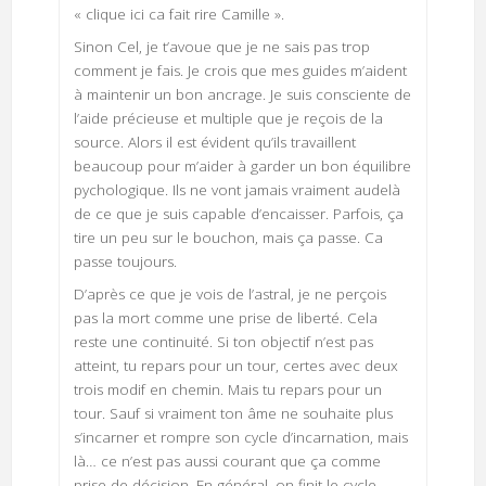
« clique ici ca fait rire Camille ».
Sinon Cel, je t’avoue que je ne sais pas trop
comment je fais. Je crois que mes guides m’aident
à maintenir un bon ancrage. Je suis consciente de
l’aide précieuse et multiple que je reçois de la
source. Alors il est évident qu’ils travaillent
beaucoup pour m’aider à garder un bon équilibre
pychologique. Ils ne vont jamais vraiment audelà
de ce que je suis capable d’encaisser. Parfois, ça
tire un peu sur le bouchon, mais ça passe. Ca
passe toujours.
D’après ce que je vois de l’astral, je ne perçois
pas la mort comme une prise de liberté. Cela
reste une continuité. Si ton objectif n’est pas
atteint, tu repars pour un tour, certes avec deux
trois modif en chemin. Mais tu repars pour un
tour. Sauf si vraiment ton âme ne souhaite plus
s’incarner et rompre son cycle d’incarnation, mais
là… ce n’est pas aussi courant que ça comme
prise de décision. En général, on finit le cycle.