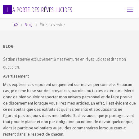
Skip
L
A
P
O
R
T
E
D
E
S
R
Ê
V
E
S
L
U
C
I
D
E
S
to
content
Home
Blog
Être au service
BLOG
Section réservée exclusivement à mes aventures en rêves lucides et dans mon
quotidien.
Avertissement
Mes expériences reposent uniquement sur ma vie personnelle. En aucun
cas, je ne me base sur des croyances, paroles ou textes extérieurs. Merci
donc de bien vouloir respecter mon univers personnel et de faire preuve
de discernement lorsque vous lirez mes articles. En effet, il est évident que
ce ne sont là que des extraits et que les tenants et aboutissants ne
figurent pas toujours dans mes billets. Sachez aussi que je partage avant
tout pour le plaisir et non par obligation ou notion de devoir quelconque,
alors je participe volontiers au jeu des commentaires lorsque ceux-ci
restent dans le respect de chacun.