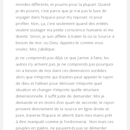
mondes différents, et pourris pour la plupart. Quand
je dis pourris, c’est parce que je n’ai pas le luxe de
voyager dans l’espace pour m’y reposer, ni pour
profiter. Non, ça, c’est seulement quand des entités
veulent soulager ma petite conscience humaine et me
divertir. Sinon, je suis affiliée à traiter là où la Source a
besoin de moi. ou Dieu. Appelez-le comme vous
voulez. Moi, j’abdique.
Je ne comprends pas déjà ce que j’arrive à faire, les
autres n’y arrivent pas. Je ne comprends pas pourquoi
on a besoin de moi dans ces dimensions sordides
alors que n’importe qui d’autres peut appeler le rayon
de dieu et l’utiliser pour dénouer n’importe quel
situation et changer n’importe quelle structure
dimensionnelle. Il suffit juste de demander. Moi je
demande et en moins d’un quart de seconde, le rayon
provient directement de la source en ligne droite et
pure, traverse l’Espace et atterrit dans mes mains prêt
à être manipulé comme je l’ordonnerai. Non mais ces
peuples en galère, ne peuvent-ils pas se démerder