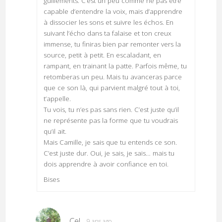
guillements. C’est un peu comme ne pas être
capable d’entendre la voix, mais d’apprendre
à dissocier les sons et suivre les échos. En
suivant l’écho dans ta falaise et ton creux
immense, tu finiras bien par remonter vers la
source, petit à petit. En escaladant, en
rampant, en trainant la patte. Parfois même, tu
retomberas un peu. Mais tu avanceras parce
que ce son là, qui parvient malgré tout à toi,
t’appelle.
Tu vois, tu n’es pas sans rien. C’est juste qu’il
ne représente pas la forme que tu voudrais
qu’il ait.
Mais Camille, je sais que tu entends ce son.
C’est juste dur. Oui, je sais, je sais… mais tu
dois apprendre à avoir confiance en toi.
Bises
Cel
9 ans ago