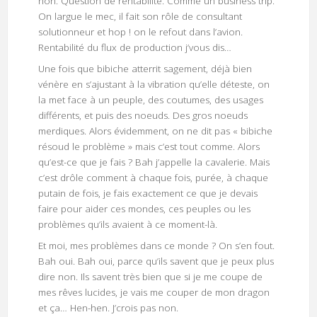
non. Question de rentabilité. Comme un business trip.
On largue le mec, il fait son rôle de consultant
solutionneur et hop ! on le refout dans l’avion.
Rentabilité du flux de production j’vous dis…
Une fois que bibiche atterrit sagement, déjà bien
vénère en s’ajustant à la vibration qu’elle déteste, on
la met face à un peuple, des coutumes, des usages
différents, et puis des noeuds. Des gros noeuds
merdiques. Alors évidemment, on ne dit pas « bibiche
résoud le problème » mais c’est tout comme. Alors
qu’est-ce que je fais ? Bah j’appelle la cavalerie. Mais
c’est drôle comment à chaque fois, purée, à chaque
putain de fois, je fais exactement ce que je devais
faire pour aider ces mondes, ces peuples ou les
problèmes qu’ils avaient à ce moment-là.
Et moi, mes problèmes dans ce monde ? On s’en fout.
Bah oui. Bah oui, parce qu’ils savent que je peux plus
dire non. Ils savent très bien que si je me coupe de
mes rêves lucides, je vais me couper de mon dragon
et ça… Hen-hen. J’crois pas non.