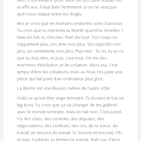
bien. C’est évident, pour avoir un bon petit soldat, fort
et efficace, il faut bien l’entretenir si on ne veut pas
qu’il nous claque entre les doigts.
Moi je crois que les humains endormis sont chanceux.
Tu crois que tu reprends ta liberté quand tu t’éveilles ?
Mais en fait, tu n’es rien. Rien du tout. Ton corps ne
t’appartient plus, ton âme non plus. Tes objectifs non
plus, tes sentiments non plus. Plus rien. Tu vis, tu es ce
que tu dois être, et puis, c’est tout. On est des
machines d’évolution et de création. Alors oui, c’est
sympa d’être les créateurs, mais au final, t’es juste une
pièce qui fait parti d’un ordinateur plus gros.
La liberté est une illusion, même de l’autre côté.
Voilà ce qu’est être ange terrestre. Tu bosses et t’as un
big boss. Tu crois que ça va changer de tes galères
avec le monde terrestre, mais en fait non. C’est pareil.
Y’a des clans, des contrats, des disputes, des
négociations, des combats, des cris, de la sueur, du
travail, (et encore du travail. Si. Encore et encore). Oh,
et puis, j’oubliais, tu fermes ta gueule. Bah oui. Parce