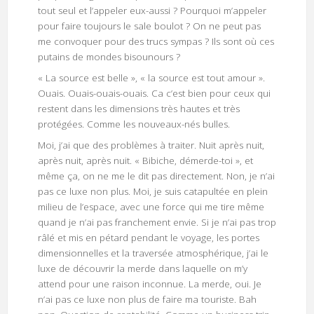
tout seul et l’appeler eux-aussi ? Pourquoi m’appeler
pour faire toujours le sale boulot ? On ne peut pas
me convoquer pour des trucs sympas ? Ils sont où ces
putains de mondes bisounours ?
« La source est belle », « la source est tout amour ».
Ouais. Ouais-ouais-ouais. Ca c’est bien pour ceux qui
restent dans les dimensions très hautes et très
protégées. Comme les nouveaux-nés bulles.
Moi, j’ai que des problèmes à traiter. Nuit après nuit,
après nuit, après nuit. « Bibiche, démerde-toi », et
même ça, on ne me le dit pas directement. Non, je n’ai
pas ce luxe non plus. Moi, je suis catapultée en plein
milieu de l’espace, avec une force qui me tire même
quand je n’ai pas franchement envie. Si je n’ai pas trop
râlé et mis en pétard pendant le voyage, les portes
dimensionnelles et la traversée atmosphérique, j’ai le
luxe de découvrir la merde dans laquelle on m’y
attend pour une raison inconnue. La merde, oui. Je
n’ai pas ce luxe non plus de faire ma touriste. Bah