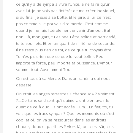
ce qu’il y a de sympa à vivre l’Unité, à ne faire qu’un
avec lui. Je ne vois pas l’intérêt de me créer individuel,
si au final, je suis à sa botte. Et le pire, à lui, ce n’est
pas comme si je pouvais dire merde. C’est comme
quand je me fais littéralement envahir d’amour. Bah
non. Là, mon gars, tu as beau être solide et barricadé,
tu te soumets. Et en un quart de millième de seconde.
Il ne reste plus rien de toi, de ce que tu croyais être.
Tu n’es plus rien que ce que lui veut t’offrir. Peu
importe ta force, peu importe ta puissance. L’Amour
soumet tout. Absolument Tout.
On est tous à sa Mercie. Dans un schéma qui nous
dépasse.
On croit les anges terrestres « chanceux » ? Vraiment
?….Certains se disent qu’ils aimeraient bien avoir le
quart de ce à quoi ils ont accès. Hum… En fait, toi, tu
vois que les trucs sympas ? Que les moments où c’est
cool et où on va se ressourcer dans les endroits
chauds, doux et paisibles ? Alors là, oui c’est sûr, c’est