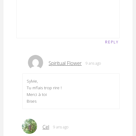
REPLY
Spiritual Flower
9 ans ago
Sylvie,
Tu m’fais trop rire !
Merci à toi
Bises
Cel
9 ans ago