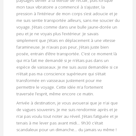
paysages défiler à la vitesse de l’éclair, puis lorsque
mon taux vibratoire a commencé à s’ajuster, la
pression à l’intérieur de mon corps s’est adoucie et je
me suis sentie transportée ailleurs, sans me soucier du
voyage. J’étais comme dans une bulle jaune-dorée un
peu et je ne voyais plus l’extérieur. Je savais
simplement que j’étais en déplacement à une vitesse
faramineuse. Je n’avais pas peur, j’étais juste bien
posée, entrain d’être transportée. C’est ce moment là
qui m’a fait me demandé si je n’étais pas dans un
espèce de vaisseaux. Je me suis aussi demandée si ce
n’était pas ma conscience supérieure qui s’était
transformée en vaisseaux justement pour me
permettre le voyage. Cette idée m’a fortement
traversée l’esprit, même encore ce matin.
Arrivée à destination, je vous avouerai que je n’ai que
de vagues souvenirs. Je me suis rendormie après et je
n’ai pas voulu tout noter au réveil. J’étais fatiguée et je
tenais à me lever pas avant midi… 9h30 c’était
scandaleux pour un dimanche… du jamais vu même !