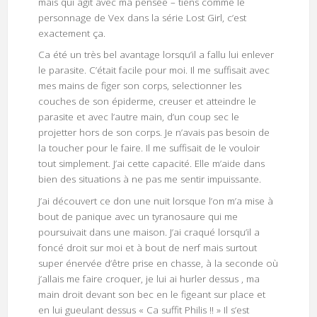
mais qui agit avec ma pensée – tiens comme le
personnage de Vex dans la série Lost Girl, c’est
exactement ça.
Ca été un très bel avantage lorsqu’il a fallu lui enlever
le parasite. C’était facile pour moi. Il me suffisait avec
mes mains de figer son corps, selectionner les
couches de son épiderme, creuser et atteindre le
parasite et avec l’autre main, d’un coup sec le
projetter hors de son corps. Je n’avais pas besoin de
la toucher pour le faire. Il me suffisait de le vouloir
tout simplement. J’ai cette capacité. Elle m’aide dans
bien des situations à ne pas me sentir impuissante.
J’ai découvert ce don une nuit lorsque l’on m’a mise à
bout de panique avec un tyranosaure qui me
poursuivait dans une maison. J’ai craqué lorsqu’il a
foncé droit sur moi et à bout de nerf mais surtout
super énervée d’être prise en chasse, à la seconde où
j’allais me faire croquer, je lui ai hurler dessus , ma
main droit devant son bec en le figeant sur place et
en lui gueulant dessus « Ca suffit Philis !! » Il s’est