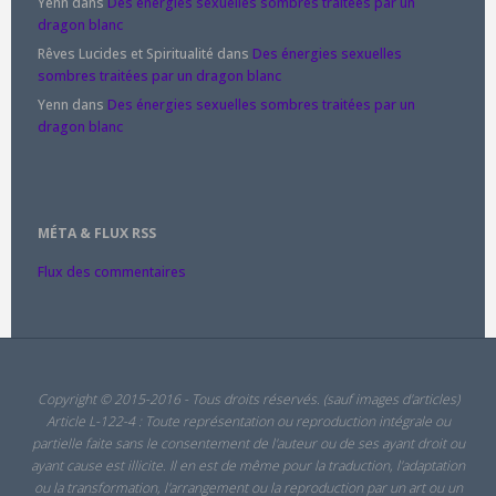
Yenn
dans
Des énergies sexuelles sombres traitées par un
dragon blanc
Rêves Lucides et Spiritualité
dans
Des énergies sexuelles
sombres traitées par un dragon blanc
Yenn
dans
Des énergies sexuelles sombres traitées par un
dragon blanc
MÉTA & FLUX RSS
Flux des commentaires
Copyright © 2015-2016 - Tous droits réservés. (sauf images d'articles)
Article L-122-4 : Toute représentation ou reproduction intégrale ou
partielle faite sans le consentement de l'auteur ou de ses ayant droit ou
ayant cause est illicite. Il en est de même pour la traduction, l'adaptation
ou la transformation, l'arrangement ou la reproduction par un art ou un