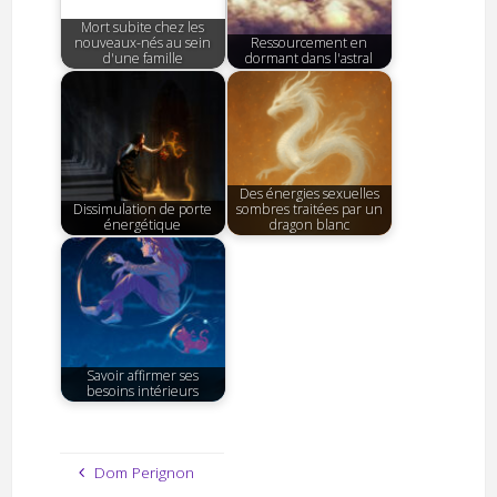
Mort subite chez les
nouveaux-nés au sein
Ressourcement en
d'une famille
dormant dans l'astral
Des énergies sexuelles
Dissimulation de porte
sombres traitées par un
énergétique
dragon blanc
Savoir affirmer ses
besoins intérieurs
Dom Perignon