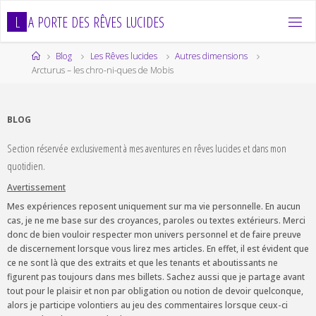
Skip
L
A
P
O
R
T
E
D
E
S
R
Ê
V
E
S
L
U
C
I
D
E
S
to
content
Home
Blog
Les Rêves lucides
Autres dimensions
Arcturus – les chro-ni-ques de Mobis
BLOG
Section réservée exclusivement à mes aventures en rêves lucides et dans mon
quotidien.
Avertissement
Mes expériences reposent uniquement sur ma vie personnelle. En aucun
cas, je ne me base sur des croyances, paroles ou textes extérieurs. Merci
donc de bien vouloir respecter mon univers personnel et de faire preuve
de discernement lorsque vous lirez mes articles. En effet, il est évident que
ce ne sont là que des extraits et que les tenants et aboutissants ne
figurent pas toujours dans mes billets. Sachez aussi que je partage avant
tout pour le plaisir et non par obligation ou notion de devoir quelconque,
alors je participe volontiers au jeu des commentaires lorsque ceux-ci