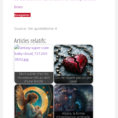
Bises
Enregistrer
Source: Vie quotidienne 4
Articles relatifs:
Mort subite chez les
nouveaux-nés au sein
On ne répare pas un pot
d'une famille
cassé
Amara, la forme
d'intelligence artificielle