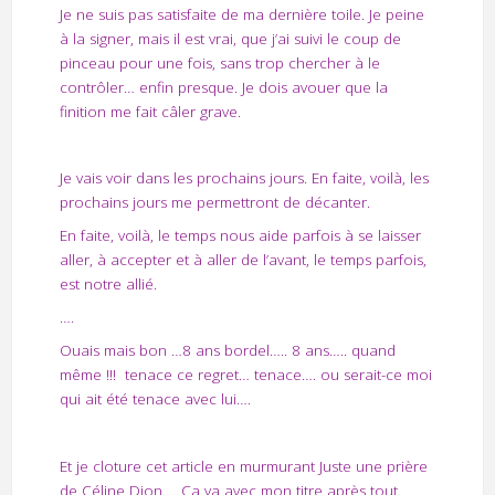
Je ne suis pas satisfaite de ma dernière toile. Je peine
à la signer, mais il est vrai, que j’ai suivi le coup de
pinceau pour une fois, sans trop chercher à le
contrôler… enfin presque. Je dois avouer que la
finition me fait câler grave.
Je vais voir dans les prochains jours. En faite, voilà, les
prochains jours me permettront de décanter.
En faite, voilà, le temps nous aide parfois à se laisser
aller, à accepter et à aller de l’avant, le temps parfois,
est notre allié.
….
Ouais mais bon …8 ans bordel….. 8 ans….. quand
même !!! tenace ce regret… tenace…. ou serait-ce moi
qui ait été tenace avec lui….
Et je cloture cet article en murmurant Juste une prière
de Céline Dion…. Ca va avec mon titre après tout.