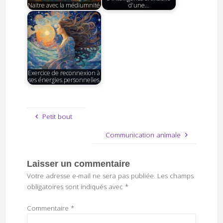
Naitre avec la médiumnité
d'une…
Exercice de reconnexion à
ses énergies personnelles
Petit bout
Communication animale
Laisser un commentaire
Votre adresse e-mail ne sera pas publiée.
Les champs
obligatoires sont indiqués avec
*
Commentaire
*