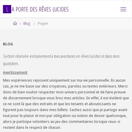
Skip
L
A
P
O
R
T
E
D
E
S
R
Ê
V
E
S
L
U
C
I
D
E
S
to
content
Home
Blog
Prayer
BLOG
Section réservée exclusivement à mes aventures en rêves lucides et dans mon
quotidien.
Avertissement
Mes expériences reposent uniquement sur ma vie personnelle. En aucun
cas, je ne me base sur des croyances, paroles ou textes extérieurs. Merci
donc de bien vouloir respecter mon univers personnel et de faire preuve
de discernement lorsque vous lirez mes articles. En effet, il est évident que
ce ne sont là que des extraits et que les tenants et aboutissants ne
figurent pas toujours dans mes billets. Sachez aussi que je partage avant
tout pour le plaisir et non par obligation ou notion de devoir quelconque,
alors je participe volontiers au jeu des commentaires lorsque ceux-ci
restent dans le respect de chacun.