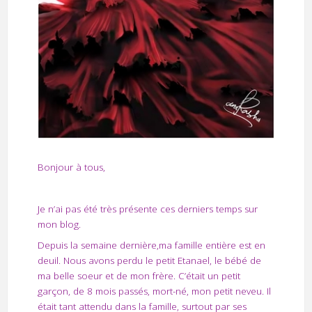
Bonjour à tous,
Je n’ai pas été très présente ces derniers temps sur
mon blog.
Depuis la semaine dernière,ma famille entière est en
deuil. Nous avons perdu le petit Etanael, le bébé de
ma belle soeur et de mon frère. C’était un petit
garçon, de 8 mois passés, mort-né, mon petit neveu. Il
était tant attendu dans la famille, surtout par ses