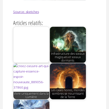
Source: sketches
Articles relatifs:
Infrastructure des sceaux
magiques et sceaux
dormants
Les cases noires, mondes
Ressourcement en
Vivre uniquement dans la
sombres se nourrissant
dormant dans l'astral
Lumière
de la Terre