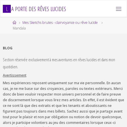
Skip
L
A
P
O
R
T
E
D
E
S
R
Ê
V
E
S
L
U
C
I
D
E
S
to
content
Home
Mes Sketchs brutes - clairvoyance ou rêve lucide
Mandala
BLOG
Section réservée exclusivement à mes aventures en rêves lucides et dans mon
quotidien.
Avertissement
Mes expériences reposent uniquement sur ma vie personnelle. En aucun
cas, je ne me base sur des croyances, paroles ou textes extérieurs. Merci
donc de bien vouloir respecter mon univers personnel et de faire preuve
de discernement lorsque vous lirez mes articles. En effet, il est évident que
ce ne sont là que des extraits et que les tenants et aboutissants ne
figurent pas toujours dans mes billets. Sachez aussi que je partage avant
tout pour le plaisir et non par obligation ou notion de devoir quelconque,
alors je participe volontiers au jeu des commentaires lorsque ceux-ci