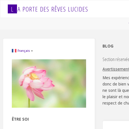
Skip
L
A
P
O
R
T
E
D
E
S
R
Ê
V
E
S
L
U
C
I
D
E
S
to
content
BLOG
Français
▼
Section réservé
Avertissemen
Mes expérienc
donc de bien v
ne sont là que
le plaisir et 
respect de ch
ÊTRE SOI