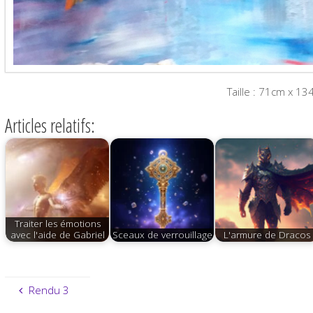
Taille : 71cm x 1
Articles relatifs:
Traiter les émotions
avec l'aide de Gabriel
Sceaux de verrouillage
L'armure de Dracos
Rendu 3