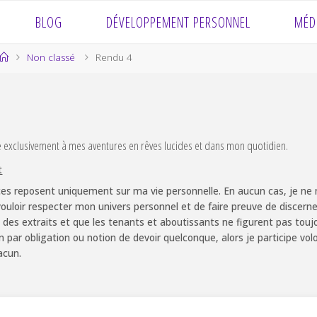
BLOG
DÉVELOPPEMENT PERSONNEL
MÉD
Home
Non classé
Rendu 4
e exclusivement à mes aventures en rêves lucides et dans mon quotidien.
t
es reposent uniquement sur ma vie personnelle. En aucun cas, je ne m
ouloir respecter mon univers personnel et de faire preuve de discernem
 des extraits et que les tenants et aboutissants ne figurent pas touj
non par obligation ou notion de devoir quelconque, alors je participe v
acun.