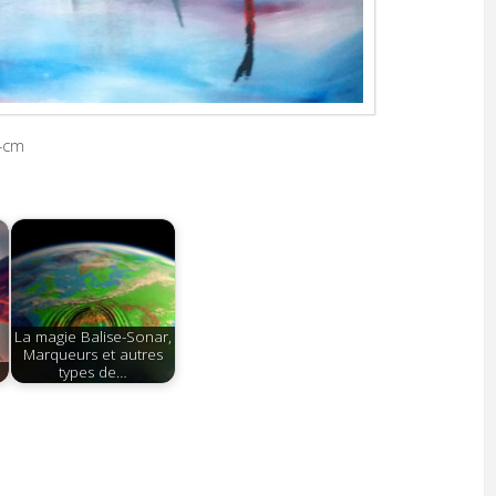
34cm
La magie Balise-Sonar,
Marqueurs et autres
types de…