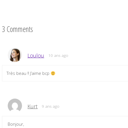
3 Comments
Loulou
10 ans ago
Très beau !! J’aime bcp
Kurt
9 ans ago
Bonjour,