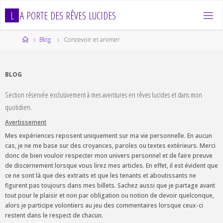
Skip
L
A
P
O
R
T
E
D
E
S
R
Ê
V
E
S
L
U
C
I
D
E
S
to
content
Home
Blog
Concevoir et animer
BLOG
Section réservée exclusivement à mes aventures en rêves lucides et dans mon
quotidien.
Avertissement
Mes expériences reposent uniquement sur ma vie personnelle. En aucun
cas, je ne me base sur des croyances, paroles ou textes extérieurs. Merci
donc de bien vouloir respecter mon univers personnel et de faire preuve
de discernement lorsque vous lirez mes articles. En effet, il est évident que
ce ne sont là que des extraits et que les tenants et aboutissants ne
figurent pas toujours dans mes billets. Sachez aussi que je partage avant
tout pour le plaisir et non par obligation ou notion de devoir quelconque,
alors je participe volontiers au jeu des commentaires lorsque ceux-ci
restent dans le respect de chacun.