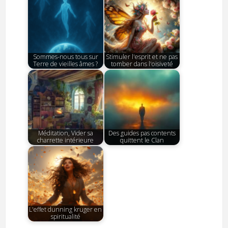
Sommes-nous tous sur
Stimuler l'esprit et ne pas
Terre de vieilles âmes ?
tomber dans l'oisiveté
Méditation, Vider sa
Des guides pas contents
charrette intérieure
quittent le Clan
L'effet dunning kruger en
spiritualité