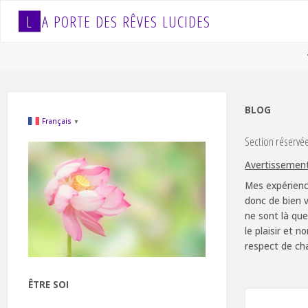
Skip
L
A
P
O
R
T
E
D
E
S
R
Ê
V
E
S
L
U
C
I
D
E
S
to
content
BLOG
Français
▼
Section réservé
Avertissemen
Mes expérienc
donc de bien v
ne sont là que
le plaisir et 
respect de ch
ÊTRE SOI