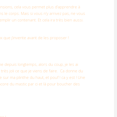
ensions, cela vous permet plus d’apprendre à
le corps. Mais si vous n’y arrivez pas, ne vous
plir un contenant. Et cela ira très bien aussi.
eux que j’invente avant de les proposer !
e depuis longtemps, alors du coup, je les ai
 très joli ce que je viens de faire. Ca donne du
e sur ma plinthe du haut, et pouf ! ca y est ! Une
core du mastic par ci et là pour boucher des