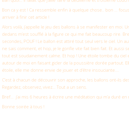
Bah quoi… il fallait que j’aille faire la deuxième et troisième couch
Bon ca y est ! Ca ressemble enfin à quelque chose.. bon … focus 
arriver à finir cet article !
Alors voilà, j’appelle le jeu des ballons à se manifester en moi. U
dedans m’est soufflé à la figure ce qui me fait beaucoup rire. Bref
secondes, POUF ! Le ballon est attiré tout seul vers le ciel. Un aut
ne sais comment, et hop, je le gonfle vite fait bien fait. Et aussi sec
tout est soudainement calme. Et hop ! Une étoile tombe du ciel e
autour de moi en faisant gicler de la poussière dorée partout. Ell
étoile, elle me donne envie de jouer et d’être insouciante….
C’est à chacun de découvrir son approche, les ballons ont-ils d
Regardez, observez, vivez… Tout a un sens.
Bref… j’ai mis 6 heures à écrire une méditation qui m’a duré en ré
Bonne soirée à tous !