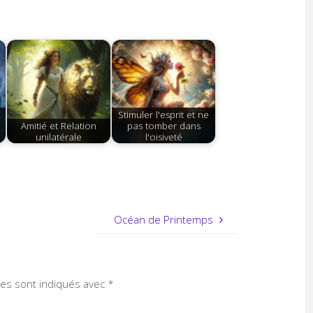
Stimuler l'esprit et ne
e
Amitié et Relation
pas tomber dans
unilatérale
l'oisiveté
Océan de Printemps
res sont indiqués avec
*