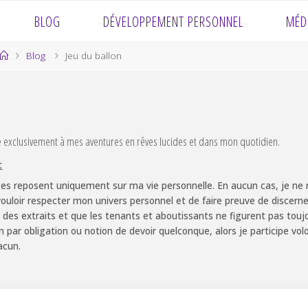
BLOG
DÉVELOPPEMENT PERSONNEL
MÉD
Home
Blog
Jeu du ballon
e exclusivement à mes aventures en rêves lucides et dans mon quotidien.
t
es reposent uniquement sur ma vie personnelle. En aucun cas, je ne m
ouloir respecter mon univers personnel et de faire preuve de discernem
 des extraits et que les tenants et aboutissants ne figurent pas touj
non par obligation ou notion de devoir quelconque, alors je participe v
acun.