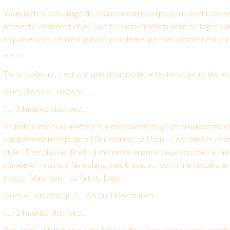
Vous n’êtes pas obligé de scanner votre corps pour sentir les t
ressentir comment et où une tension-émotion peut se loger dans 
inquiétez pas, ce n’est pas un problème, pensez simplement à rem
* * *
Tiens d’ailleurs, c’est vrai que d’habitude, je teste toujours les j
Alors allons-y ! Testons ! …
(…) 3 heures plus tard…
Ah bah je me suis arrêtée sur mes placards, je les trouvais moch
complètement repeinds ! Oui comme ça ! Nah ! C’est fait ! Et c’est
style ! Très classe ! Bref… il me reste encore deux couches à fair
corvée en moins à faire dans mes travaux… bon il me restera en
trous… Mais bon… ca fait du bien…
Alors où en étais-je ? … Ah oui ! Mon ballon !
(…) 2 heures plus tard…