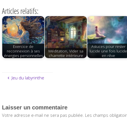
Articles relatifs:
Exercice de
Astuces pour rester
reconnexion à ses
Méditation, Vider sa
lucide une fois lucid
énergies personnelles
charrette intérieure
en rêve
Jeu du labyrinthe
Laisser un commentaire
Votre adresse e-mail ne sera pas publiée.
Les champs obligatoi