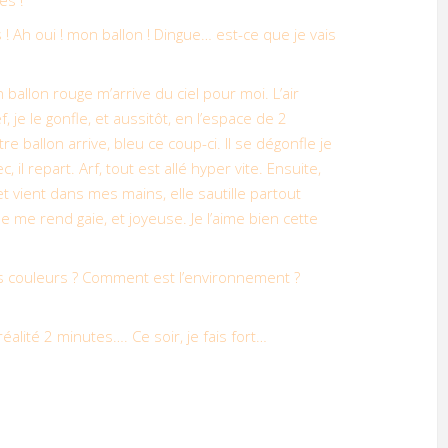
es !
! Ah oui ! mon ballon ! Dingue… est-ce que je vais
n ballon rouge m’arrive du ciel pour moi. L’air
, je le gonfle, et aussitôt, en l’espace de 2
re ballon arrive, bleu ce coup-ci. Il se dégonfle je
, il repart. Arf, tout est allé hyper vite. Ensuite,
t vient dans mes mains, elle sautille partout
e me rend gaie, et joyeuse. Je l’aime bien cette
es couleurs ? Comment est l’environnement ?
alité 2 minutes…. Ce soir, je fais fort…