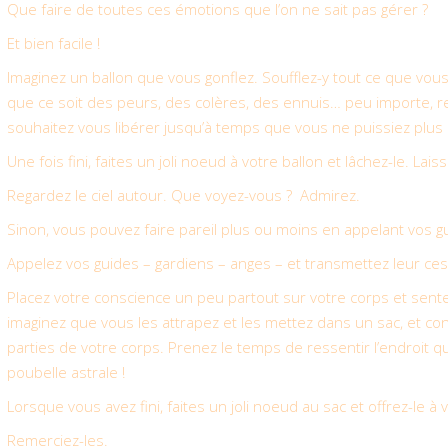
Que faire de toutes ces émotions que l’on ne sait pas gérer ?
Et bien facile !
Imaginez un ballon que vous gonflez. Soufflez-y tout ce que vous
que ce soit des peurs, des colères, des ennuis… peu importe, re
souhaitez vous libérer jusqu’à temps que vous ne puissiez plus l
Une fois fini, faites un joli noeud à votre ballon et lâchez-le. Lais
Regardez le ciel autour. Que voyez-vous ? Admirez.
Sinon, vous pouvez faire pareil plus ou moins en appelant vos g
Appelez vos guides – gardiens – anges – et transmettez leur ce
Placez votre conscience un peu partout sur votre corps et sentez
imaginez que vous les attrapez et les mettez dans un sac, et con
parties de votre corps. Prenez le temps de ressentir l’endroit qu
poubelle astrale !
Lorsque vous avez fini, faites un joli noeud au sac et offrez-le à 
Remerciez-les.