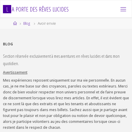
Skip
L
A
P
O
R
T
E
D
E
S
R
Ê
V
E
S
L
U
C
I
D
E
S
to
content
Home
Blog
Avoir envie
BLOG
Section réservée exclusivement à mes aventures en rêves lucides et dans mon
quotidien.
Avertissement
Mes expériences reposent uniquement sur ma vie personnelle. En aucun
cas, je ne me base sur des croyances, paroles ou textes extérieurs. Merci
donc de bien vouloir respecter mon univers personnel et de faire preuve
de discernement lorsque vous lirez mes articles. En effet, il est évident que
ce ne sont là que des extraits et que les tenants et aboutissants ne
figurent pas toujours dans mes billets. Sachez aussi que je partage avant
tout pour le plaisir et non par obligation ou notion de devoir quelconque,
alors je participe volontiers au jeu des commentaires lorsque ceux-ci
restent dans le respect de chacun.