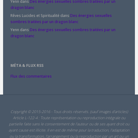
Yenn
dans
Des énergies sexuelles sombres traitées par un
dragon blanc
Rêves Lucides et Spiritualité
dans
Des énergies sexuelles
sombres traitées par un dragon blanc
Yenn
dans
Des énergies sexuelles sombres traitées par un
dragon blanc
MÉTA & FLUX RSS
Flux des commentaires
Copyright © 2015-2016 - Tous droits réservés. (sauf images d'articles)
Article L-122-4 : Toute représentation ou reproduction intégrale ou
partielle faite sans le consentement de l'auteur ou de ses ayant droit ou
ayant cause est illicite. Il en est de même pour la traduction, l'adaptation
ou la transformation, l'arrangement ou la reproduction par un art ou un