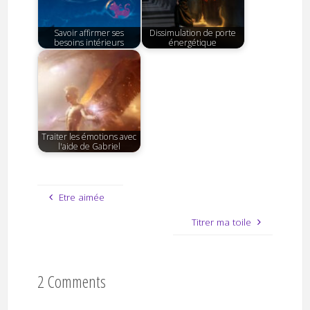
Savoir affirmer ses
Dissimulation de porte
besoins intérieurs
énergétique
Traiter les émotions avec
l'aide de Gabriel
Etre aimée
Titrer ma toile
2 Comments