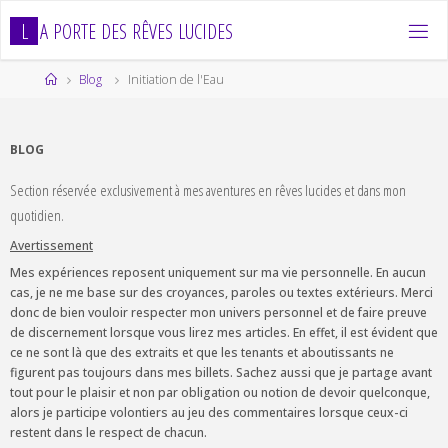
Skip
L
A
P
O
R
T
E
D
E
S
R
Ê
V
E
S
L
U
C
I
D
E
S
to
content
Home
Blog
Initiation de l'Eau
BLOG
Section réservée exclusivement à mes aventures en rêves lucides et dans mon
quotidien.
Avertissement
Mes expériences reposent uniquement sur ma vie personnelle. En aucun
cas, je ne me base sur des croyances, paroles ou textes extérieurs. Merci
donc de bien vouloir respecter mon univers personnel et de faire preuve
de discernement lorsque vous lirez mes articles. En effet, il est évident que
ce ne sont là que des extraits et que les tenants et aboutissants ne
figurent pas toujours dans mes billets. Sachez aussi que je partage avant
tout pour le plaisir et non par obligation ou notion de devoir quelconque,
alors je participe volontiers au jeu des commentaires lorsque ceux-ci
restent dans le respect de chacun.