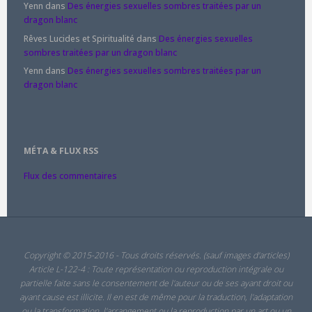
Yenn
dans
Des énergies sexuelles sombres traitées par un
dragon blanc
Rêves Lucides et Spiritualité
dans
Des énergies sexuelles
sombres traitées par un dragon blanc
Yenn
dans
Des énergies sexuelles sombres traitées par un
dragon blanc
MÉTA & FLUX RSS
Flux des commentaires
Copyright © 2015-2016 - Tous droits réservés. (sauf images d'articles)
Article L-122-4 : Toute représentation ou reproduction intégrale ou
partielle faite sans le consentement de l'auteur ou de ses ayant droit ou
ayant cause est illicite. Il en est de même pour la traduction, l'adaptation
ou la transformation, l'arrangement ou la reproduction par un art ou un