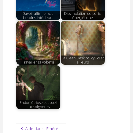
Savoir affirmer ses
Dissimulation de porte
besoins intérieurs
énergétique
La Clean Desk policy, ici et
Travailler sa volonté
ailleurs
Endométriose et appel
aux soigneurs
Aide dans l'Ethéré