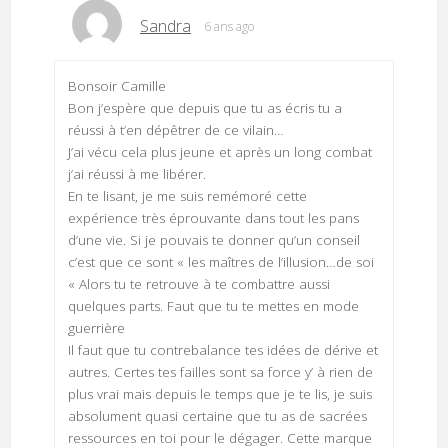
Sandra
6 ans ago
Bonsoir Camille
Bon j’espère que depuis que tu as écris tu a
réussi à t’en dépêtrer de ce vilain…
J’ai vécu cela plus jeune et après un long combat
j’ai réussi à me libérer.
En te lisant, je me suis remémoré cette
expérience très éprouvante dans tout les pans
d’une vie. Si je pouvais te donner qu’un conseil
c’est que ce sont « les maîtres de l’illusion…de soi
« Alors tu te retrouve à te combattre aussi
quelques parts. Faut que tu te mettes en mode
guerrière
Il faut que tu contrebalance tes idées de dérive et
autres. Certes tes failles sont sa force y’ à rien de
plus vrai mais depuis le temps que je te lis, je suis
absolument quasi certaine que tu as de sacrées
ressources en toi pour le dégager. Cette marque