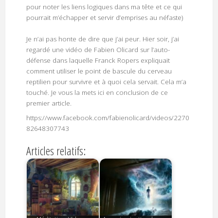
pour noter les liens logiques dans ma tête et ce qui
pourrait m’échapper et servir d’emprises au néfaste)
Je n’ai pas honte de dire que j’ai peur. Hier soir, j’ai
regardé une vidéo de Fabien Olicard sur l’auto-
défense dans laquelle Franck Ropers expliquait
comment utiliser le point de bascule du cerveau
reptilien pour survivre et à quoi cela servait. Cela m’a
touché. Je vous la mets ici en conclusion de ce
premier article.
https://www.facebook.com/fabienolicard/videos/2270
82648307743
Articles relatifs: