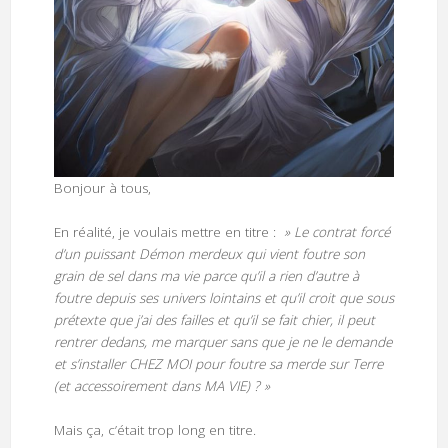
Bonjour à tous,
En réalité, je voulais mettre en titre :
» Le contrat forcé
d’un puissant Démon merdeux qui vient foutre son
grain de sel dans ma vie parce qu’il a rien d’autre à
foutre depuis ses univers lointains et qu’il croit que sous
prétexte que j’ai des failles et qu’il se fait chier, il peut
rentrer dedans, me marquer sans que je ne le demande
et s’installer CHEZ MOI pour foutre sa merde sur Terre
(et accessoirement dans MA VIE) ? »
Mais ça, c’était trop long en titre.