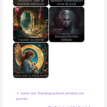
Méditation, Vider sa
Agression inattendue en
charrette intérieure
sortie de corps
Marques d'entités
Travailler sa volonté
néfastes
Naitre avec la médiumnité
Suivre une Thanatopracteure pendant une
journée