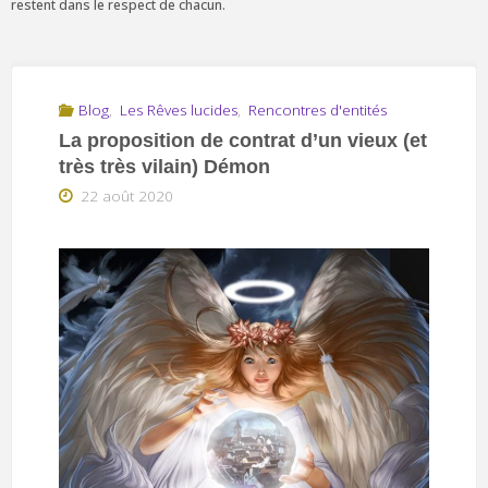
restent dans le respect de chacun.
Blog
,
Les Rêves lucides
,
Rencontres d'entités
La proposition de contrat d’un vieux (et
très très vilain) Démon
22 août 2020