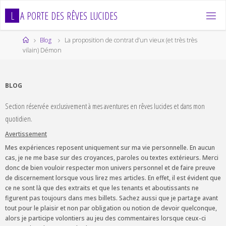
Skip
L
A
P
O
R
T
E
D
E
S
R
Ê
V
E
S
L
U
C
I
D
E
S
to
content
Home
Blog
La proposition de contrat d’un vieux (et très très
vilain) Démon
BLOG
Section réservée exclusivement à mes aventures en rêves lucides et dans mon
quotidien.
Avertissement
Mes expériences reposent uniquement sur ma vie personnelle. En aucun
cas, je ne me base sur des croyances, paroles ou textes extérieurs. Merci
donc de bien vouloir respecter mon univers personnel et de faire preuve
de discernement lorsque vous lirez mes articles. En effet, il est évident que
ce ne sont là que des extraits et que les tenants et aboutissants ne
figurent pas toujours dans mes billets. Sachez aussi que je partage avant
tout pour le plaisir et non par obligation ou notion de devoir quelconque,
alors je participe volontiers au jeu des commentaires lorsque ceux-ci