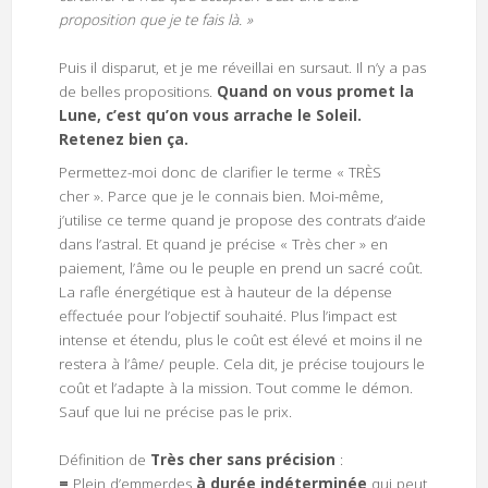
proposition que je te fais là. »
Puis il disparut, et je me réveillai en sursaut. Il n’y a pas
de belles propositions.
Quand on vous promet la
Lune, c’est qu’on vous arrache le Soleil.
Retenez bien ça.
Permettez-moi donc de clarifier le terme « TRÈS
cher ». Parce que je le connais bien. Moi-même,
j’utilise ce terme quand je propose des contrats d’aide
dans l’astral. Et quand je précise « Très cher » en
paiement, l’âme ou le peuple en prend un sacré coût.
La rafle énergétique est à hauteur de la dépense
effectuée pour l’objectif souhaité. Plus l’impact est
intense et étendu, plus le coût est élevé et moins il ne
restera à l’âme/ peuple. Cela dit, je précise toujours le
coût et l’adapte à la mission. Tout comme le démon.
Sauf que lui ne précise pas le prix.
Définition de
Très cher sans précision
:
=
Plein d’emmerdes
à durée indéterminée
qui peut