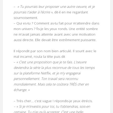
–
» Tu pourrais leur proposer une autre oeuvre, et je
pourrais t’aider à l’écrire »,
dit-il en me regardant
sournoisement.
– Qui es-tu ? Comment as-tu fait pour m’atteindre dans
mon univers ? fis-je les yeux ronds. Une entité sombre
ne m’avait jamais atteinte avant avec une motivation
aussi directe. Elle devait être extrêmement puissante.
Il répondit par son nom bien articulé. Il sourit avec le
mal incarné, roula la tête puis dit
–
« C’est une proposition que je te fais. L’oeuvre
deviendra la série la plus reconnue de tous les temps
sur la plateforme Netflix, et je m’y engagerai
personnellement. Ton travail sera reconnu
mondialement. Mais cela te coûtera TRÈS cher en
échange. »
– Très cher… c’est vague ! répondis-je yeux étrécis.
– « Si je m’investis pour toi, tu l’obtiendras, sois-en
certaine. Tu n’as qu’à accepter. C’est une belle