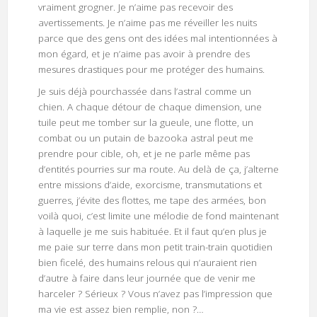
vraiment grogner. Je n’aime pas recevoir des
avertissements. Je n’aime pas me réveiller les nuits
parce que des gens ont des idées mal intentionnées à
mon égard, et je n’aime pas avoir à prendre des
mesures drastiques pour me protéger des humains.
Je suis déjà pourchassée dans l’astral comme un
chien. A chaque détour de chaque dimension, une
tuile peut me tomber sur la gueule, une flotte, un
combat ou un putain de bazooka astral peut me
prendre pour cible, oh, et je ne parle même pas
d’entités pourries sur ma route. Au delà de ça, j’alterne
entre missions d’aide, exorcisme, transmutations et
guerres, j’évite des flottes, me tape des armées, bon
voilà quoi, c’est limite une mélodie de fond maintenant
à laquelle je me suis habituée. Et il faut qu’en plus je
me paie sur terre dans mon petit train-train quotidien
bien ficelé, des humains relous qui n’auraient rien
d’autre à faire dans leur journée que de venir me
harceler ? Sérieux ? Vous n’avez pas l’impression que
ma vie est assez bien remplie, non ?…