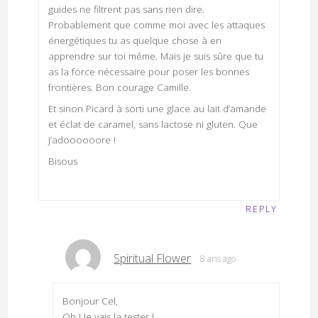
guides ne filtrent pas sans rien dire.
Probablement que comme moi avec les attaques
énergétiques tu as quelque chose à en
apprendre sur toi même. Mais je suis sûre que tu
as la force nécessaire pour poser les bonnes
frontières. Bon courage Camille.
Et sinon Picard à sorti une glace au lait d’amande
et éclat de caramel, sans lactose ni gluten. Que
j’adoooooore !
Bisous
REPLY
Spiritual Flower
8 ans ago
Bonjour Cel,
Oh ! Je vais la tester !