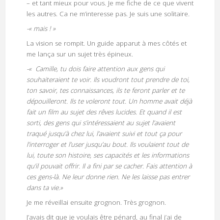
– et tant mieux pour vous. Je me fiche de ce que vivent
les autres. Ca ne m’interesse pas. Je suis une solitaire.
-« mais ! »
La vision se rompit. Un guide apparut à mes côtés et
me lança sur un sujet très épineux.
-« Camille, tu dois faire attention aux gens qui
souhaiteraient te voir. Ils voudront tout prendre de toi,
ton savoir, tes connaissances, ils te feront parler et te
dépouilleront. Ils te voleront tout. Un homme avait déjà
fait un film au sujet des rêves lucides. Et quand il est
sorti, des gens qui s’intéressaient au sujet l’avaient
traqué jusqu’à chez lui, l’avaient suivi et tout ça pour
l’interroger et l’user jusqu’au bout. Ils voulaient tout de
lui, toute son histoire, ses capacités et les informations
qu’il pouvait offrir. Il a fini par se cacher. Fais attention à
ces gens-là. Ne leur donne rien. Ne les laisse pas entrer
dans ta vie.»
Je me réveillai ensuite grognon. Très grognon.
J’avais dit que je voulais être pénard, au final j’ai de