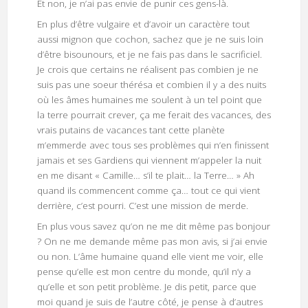
Et non, je n’ai pas envie de punir ces gens-là.
En plus d’être vulgaire et d’avoir un caractère tout
aussi mignon que cochon, sachez que je ne suis loin
d’être bisounours, et je ne fais pas dans le sacrificiel.
Je crois que certains ne réalisent pas combien je ne
suis pas une soeur thérésa et combien il y a des nuits
où les âmes humaines me soulent à un tel point que
la terre pourrait crever, ça me ferait des vacances, des
vrais putains de vacances tant cette planète
m’emmerde avec tous ses problèmes qui n’en finissent
jamais et ses Gardiens qui viennent m’appeler la nuit
en me disant « Camille… s’il te plait… la Terre… » Ah
quand ils commencent comme ça… tout ce qui vient
derrière, c’est pourri. C’est une mission de merde.
En plus vous savez qu’on ne me dit même pas bonjour
? On ne me demande même pas mon avis, si j’ai envie
ou non. L’âme humaine quand elle vient me voir, elle
pense qu’elle est mon centre du monde, qu’il n’y a
qu’elle et son petit problème. Je dis petit, parce que
moi quand je suis de l’autre côté, je pense à d’autres