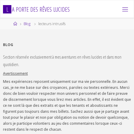
Skip
L
A
P
O
R
T
E
D
E
S
R
Ê
V
E
S
L
U
C
I
D
E
S
to
content
Home
Blog
lecteurs intrusifs
BLOG
Section réservée exclusivement à mes aventures en rêves lucides et dans mon
quotidien.
Avertissement
Mes expériences reposent uniquement sur ma vie personnelle. En aucun
cas, je ne me base sur des croyances, paroles ou textes extérieurs. Merci
donc de bien vouloir respecter mon univers personnel et de faire preuve
de discernement lorsque vous lirez mes articles. En effet, il est évident que
ce ne sont là que des extraits et que les tenants et aboutissants ne
figurent pas toujours dans mes billets. Sachez aussi que je partage avant
tout pour le plaisir et non par obligation ou notion de devoir quelconque,
alors je participe volontiers au jeu des commentaires lorsque ceux-ci
restent dans le respect de chacun.