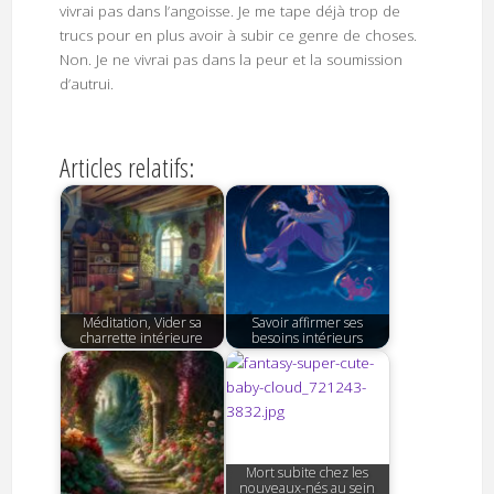
vivrai pas dans l’angoisse. Je me tape déjà trop de
trucs pour en plus avoir à subir ce genre de choses.
Non. Je ne vivrai pas dans la peur et la soumission
d’autrui.
Articles relatifs:
Méditation, Vider sa
Savoir affirmer ses
charrette intérieure
besoins intérieurs
Mort subite chez les
nouveaux-nés au sein