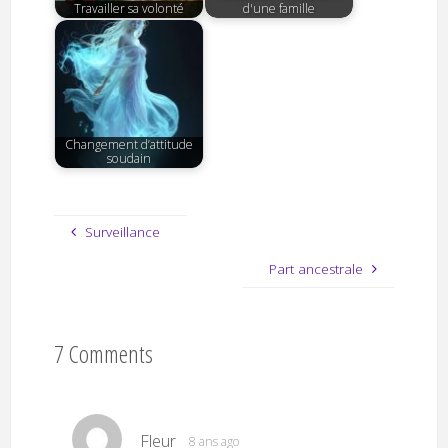
Travailler sa volonté
d'une famille
Changement d’attitude
soudain
Surveillance
Part ancestrale
7 Comments
Fleur
8 ans ago