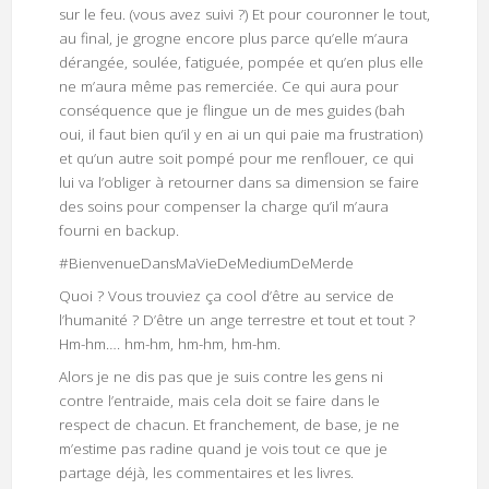
sur le feu. (vous avez suivi ?) Et pour couronner le tout,
au final, je grogne encore plus parce qu’elle m’aura
dérangée, soulée, fatiguée, pompée et qu’en plus elle
ne m’aura même pas remerciée. Ce qui aura pour
conséquence que je flingue un de mes guides (bah
oui, il faut bien qu’il y en ai un qui paie ma frustration)
et qu’un autre soit pompé pour me renflouer, ce qui
lui va l’obliger à retourner dans sa dimension se faire
des soins pour compenser la charge qu’il m’aura
fourni en backup.
#BienvenueDansMaVieDeMediumDeMerde
Quoi ? Vous trouviez ça cool d’être au service de
l’humanité ? D’être un ange terrestre et tout et tout ?
Hm-hm…. hm-hm, hm-hm, hm-hm.
Alors je ne dis pas que je suis contre les gens ni
contre l’entraide, mais cela doit se faire dans le
respect de chacun. Et franchement, de base, je ne
m’estime pas radine quand je vois tout ce que je
partage déjà, les commentaires et les livres.