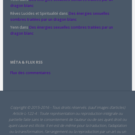
dragon blanc
Rêves Lucides et Spiritualité
dans
Des énergies sexuelles
sombres traitées par un dragon blanc
Yenn
dans
Des énergies sexuelles sombres traitées par un
dragon blanc
MÉTA & FLUX RSS
Flux des commentaires
Copyright © 2015-2016 - Tous droits réservés. (sauf images d'articles)
Article L-122-4 : Toute représentation ou reproduction intégrale ou
partielle faite sans le consentement de l'auteur ou de ses ayant droit ou
ayant cause est illicite. Il en est de même pour la traduction, l'adaptation
ou la transformation, l'arrangement ou la reproduction par un art ou un