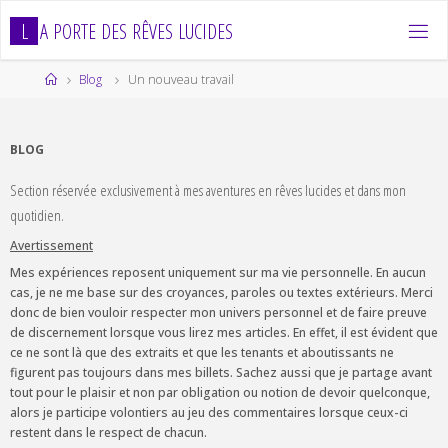
Skip
L
A
P
O
R
T
E
D
E
S
R
Ê
V
E
S
L
U
C
I
D
E
S
to
content
Home
Blog
Un nouveau travail
BLOG
Section réservée exclusivement à mes aventures en rêves lucides et dans mon
quotidien.
Avertissement
Mes expériences reposent uniquement sur ma vie personnelle. En aucun
cas, je ne me base sur des croyances, paroles ou textes extérieurs. Merci
donc de bien vouloir respecter mon univers personnel et de faire preuve
de discernement lorsque vous lirez mes articles. En effet, il est évident que
ce ne sont là que des extraits et que les tenants et aboutissants ne
figurent pas toujours dans mes billets. Sachez aussi que je partage avant
tout pour le plaisir et non par obligation ou notion de devoir quelconque,
alors je participe volontiers au jeu des commentaires lorsque ceux-ci
restent dans le respect de chacun.