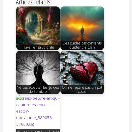
Articles relatifs:
Des guides pas contents
Travailler sa volonté
quittent le Clan
Ne pas accepter les guides
On ne répare pas un pot
de l'ombre
cassé
Vivre uniquement dans la