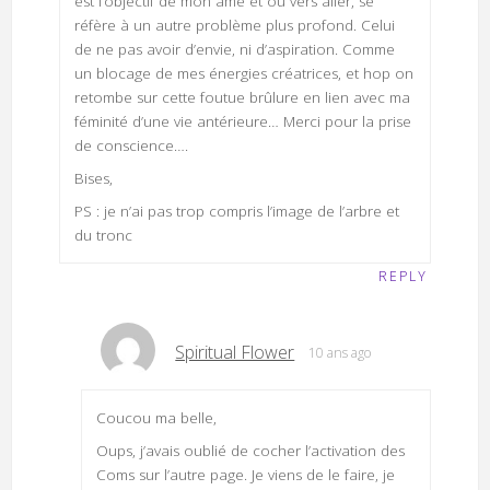
est l’objectif de mon âme et où vers aller, se
réfère à un autre problème plus profond. Celui
de ne pas avoir d’envie, ni d’aspiration. Comme
un blocage de mes énergies créatrices, et hop on
retombe sur cette foutue brûlure en lien avec ma
féminité d’une vie antérieure… Merci pour la prise
de conscience….
Bises,
PS : je n’ai pas trop compris l’image de l’arbre et
du tronc
REPLY
Spiritual Flower
10 ans ago
Coucou ma belle,
Oups, j’avais oublié de cocher l’activation des
Coms sur l’autre page. Je viens de le faire, je