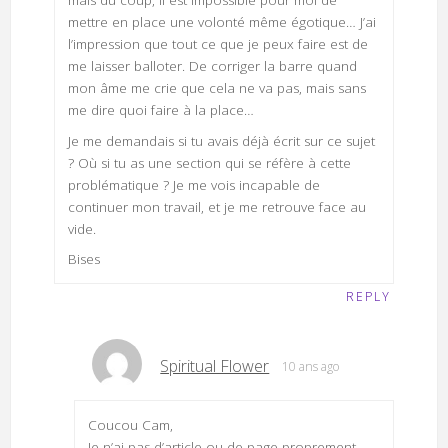
mais du coup, il est impossible pour moi de
mettre en place une volonté même égotique… J’ai
l’impression que tout ce que je peux faire est de
me laisser balloter. De corriger la barre quand
mon âme me crie que cela ne va pas, mais sans
me dire quoi faire à la place…
Je me demandais si tu avais déjà écrit sur ce sujet
? Où si tu as une section qui se réfère à cette
problématique ? Je me vois incapable de
continuer mon travail, et je me retrouve face au
vide.
Bises
REPLY
Spiritual Flower
10 ans ago
Coucou Cam,
Je n’ai pas d’article ou de page proprement