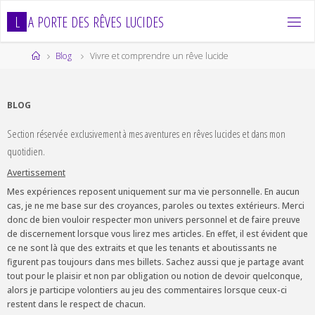
Skip
L
A
P
O
R
T
E
D
E
S
R
Ê
V
E
S
L
U
C
I
D
E
S
to
content
Home
Blog
Vivre et comprendre un rêve lucide
BLOG
Section réservée exclusivement à mes aventures en rêves lucides et dans mon
quotidien.
Avertissement
Mes expériences reposent uniquement sur ma vie personnelle. En aucun
cas, je ne me base sur des croyances, paroles ou textes extérieurs. Merci
donc de bien vouloir respecter mon univers personnel et de faire preuve
de discernement lorsque vous lirez mes articles. En effet, il est évident que
ce ne sont là que des extraits et que les tenants et aboutissants ne
figurent pas toujours dans mes billets. Sachez aussi que je partage avant
tout pour le plaisir et non par obligation ou notion de devoir quelconque,
alors je participe volontiers au jeu des commentaires lorsque ceux-ci
restent dans le respect de chacun.