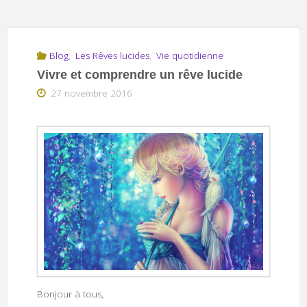
Blog
,
Les Rêves lucides
,
Vie quotidienne
Vivre et comprendre un rêve lucide
27 novembre 2016
Bonjour à tous,