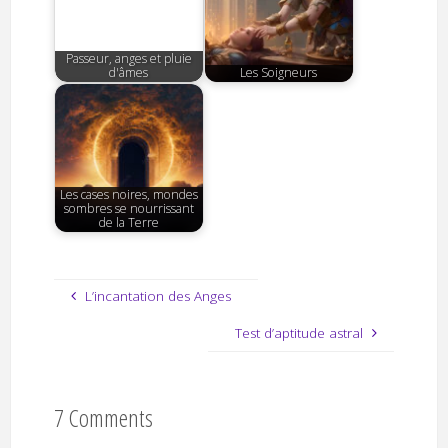
Passeur, anges et pluie
d'âmes
Les Soigneurs
Les cases noires, mondes
sombres se nourrissant
de la Terre
L’incantation des Anges
Test d’aptitude astral
7 Comments