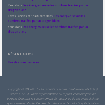
Yenn
dans
Des énergies sexuelles sombres traitées par un
dragon blanc
Rêves Lucides et Spiritualité
dans
Des énergies sexuelles
sombres traitées par un dragon blanc
Yenn
dans
Des énergies sexuelles sombres traitées par un
dragon blanc
MÉTA & FLUX RSS
Flux des commentaires
Copyright © 2015-2016 - Tous droits réservés. (sauf images d'articles)
Article L-122-4 : Toute représentation ou reproduction intégrale ou
partielle faite sans le consentement de l'auteur ou de ses ayant droit ou
ayant cause est illicite. Il en est de même pour la traduction, l'adaptation