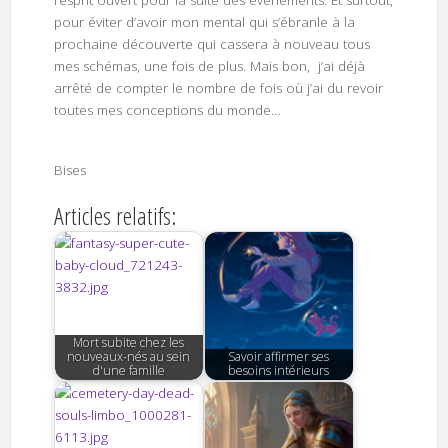
pour éviter d’avoir mon mental qui s’ébranle à la
prochaine découverte qui cassera à nouveau tous
mes schémas, une fois de plus. Mais bon, j’ai déjà
arrêté de compter le nombre de fois où j’ai du revoir
toutes mes conceptions du monde…
Bises
Articles relatifs:
Mort subite chez les
nouveaux-nés au sein
Savoir affirmer ses
d'une famille
besoins intérieurs