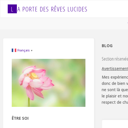
Skip
L
A
P
O
R
T
E
D
E
S
R
Ê
V
E
S
L
U
C
I
D
E
S
to
content
BLOG
Français
▼
Section réservé
Avertissemen
Mes expérienc
donc de bien v
ne sont là que
le plaisir et 
respect de ch
ÊTRE SOI