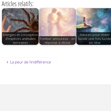
Articles relatifs:
Energies et conception
Astuces pour rester
d'espèces animales
Tomber amoureux - en
lucide une fois lucid
terrestres
réponse à Alone
en rêve
La peur de l’indifférence