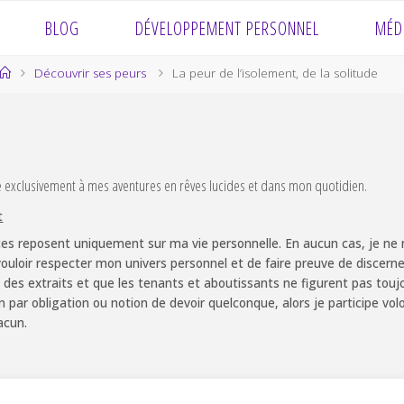
BLOG
DÉVELOPPEMENT PERSONNEL
MÉD
Home
Découvrir ses peurs
La peur de l’isolement, de la solitude
e exclusivement à mes aventures en rêves lucides et dans mon quotidien.
t
es reposent uniquement sur ma vie personnelle. En aucun cas, je ne m
ouloir respecter mon univers personnel et de faire preuve de discernem
 des extraits et que les tenants et aboutissants ne figurent pas touj
non par obligation ou notion de devoir quelconque, alors je participe v
acun.