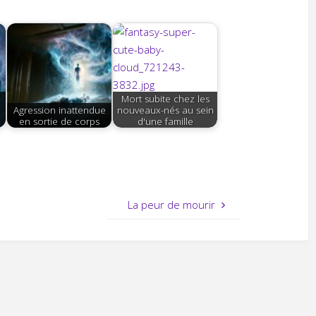
Mort subite chez les
e
Agression inattendue
nouveaux-nés au sein
en sortie de corps
d'une famille
La peur de mourir