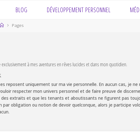
BLOG
DÉVELOPPEMENT PERSONNEL
MÉD
Home
Pages
e exclusivement à mes aventures en rêves lucides et dans mon quotidien.
t
es reposent uniquement sur ma vie personnelle. En aucun cas, je ne m
ouloir respecter mon univers personnel et de faire preuve de discernem
 des extraits et que les tenants et aboutissants ne figurent pas touj
non par obligation ou notion de devoir quelconque, alors je participe v
acun.