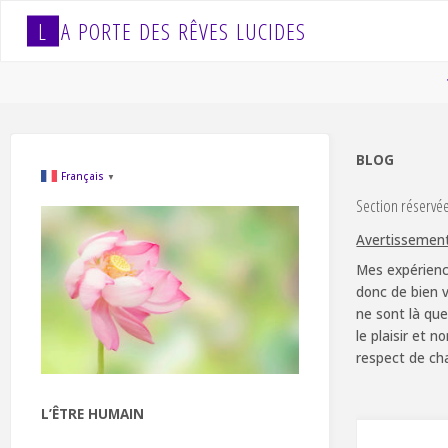
Skip
L
A
P
O
R
T
E
D
E
S
R
Ê
V
E
S
L
U
C
I
D
E
S
to
content
BLOG
Français
▼
Section réservé
Avertissemen
Mes expérienc
donc de bien v
ne sont là que
le plaisir et 
respect de ch
L’ÊTRE HUMAIN